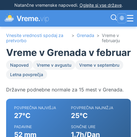
Natančne vremenske napovedi
.
Oglejte si vse države
.
☰
Vreme.
vip
🌐
Vnesite vrednosti spodaj za
>
Grenada
>
Vreme v
pretvorbo
februarju
Vreme v Grenada v februar
Napoved
Vreme v avgustu
Vreme v septembru
Letna povprečja
Državne podnebne normale za 15 mest v Grenada.
POVPREČNA NAJVIŠJA
POVPREČNA NAJNIŽJA
27°C
25°C
PADAVINE
SONČNE URE
52 mm
1.7h/Dan