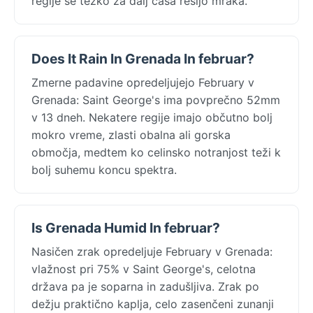
regije se težko za dalj časa rešijo mraka.
Does It Rain In Grenada In februar?
Zmerne padavine opredeljujejo February v
Grenada: Saint George's ima povprečno 52mm
v 13 dneh. Nekatere regije imajo občutno bolj
mokro vreme, zlasti obalna ali gorska
območja, medtem ko celinsko notranjost teži k
bolj suhemu koncu spektra.
Is Grenada Humid In februar?
Nasičen zrak opredeljuje February v Grenada:
vlažnost pri 75% v Saint George's, celotna
država pa je soparna in zadušljiva. Zrak po
dežju praktično kaplja, celo zasenčeni zunanji