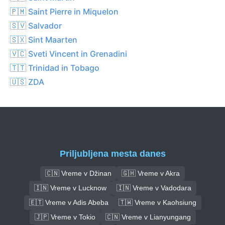
🇵🇲 Saint Pierre in Miquelon
🇸🇻 Salvador
🇸🇽 Sint Maarten
🇻🇨 Sveti Vincent in Grenadini
🇹🇹 Trinidad in Tobago
🇺🇸 ZDA
Priljubljena mesta danes
🇨🇳 Vreme v Džinan
🇬🇭 Vreme v Akra
🇮🇳 Vreme v Lucknow
🇮🇳 Vreme v Vadodara
🇪🇹 Vreme v Adis Abeba
🇹🇼 Vreme v Kaohsiung
🇯🇵 Vreme v Tokio
🇨🇳 Vreme v Lianyungang