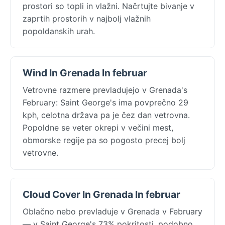
prostori so topli in vlažni. Načrtujte bivanje v
zaprtih prostorih v najbolj vlažnih
popoldanskih urah.
Wind In Grenada In februar
Vetrovne razmere prevladujejo v Grenada's
February: Saint George's ima povprečno 29
kph, celotna država pa je čez dan vetrovna.
Popoldne se veter okrepi v večini mest,
obmorske regije pa so pogosto precej bolj
vetrovne.
Cloud Cover In Grenada In februar
Oblačno nebo prevladuje v Grenada v February
— v Saint George's 73% pokritosti, podobno