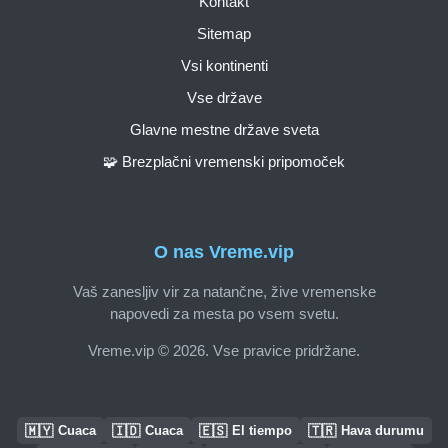
Kontakt
Sitemap
Vsi kontinenti
Vse države
Glavne mestne države sveta
🧩 Brezplačni vremenski pripomoček
O nas Vreme.vip
Vaš zanesljiv vir za natančne, žive vremenske
napovedi za mesta po vsem svetu.
Vreme.vip © 2026. Vse pravice pridržane.
🇲🇾
🇮🇩
🇪🇸
🇹🇷
Cuaca
Cuaca
El tiempo
Hava durumu