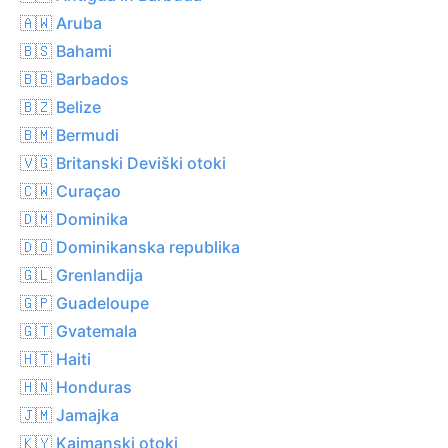
🇦🇼 Aruba
🇧🇸 Bahami
🇧🇧 Barbados
🇧🇿 Belize
🇧🇲 Bermudi
🇻🇬 Britanski Deviški otoki
🇨🇼 Curaçao
🇩🇲 Dominika
🇩🇴 Dominikanska republika
🇬🇱 Grenlandija
🇬🇵 Guadeloupe
🇬🇹 Gvatemala
🇭🇹 Haiti
🇭🇳 Honduras
🇯🇲 Jamajka
🇰🇾 Kajmanski otoki