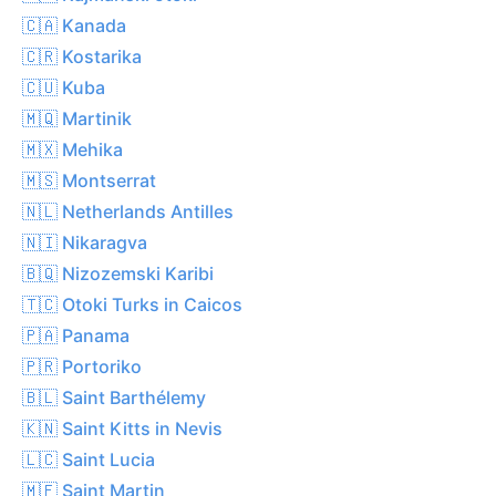
🇨🇦 Kanada
🇨🇷 Kostarika
🇨🇺 Kuba
🇲🇶 Martinik
🇲🇽 Mehika
🇲🇸 Montserrat
🇳🇱 Netherlands Antilles
🇳🇮 Nikaragva
🇧🇶 Nizozemski Karibi
🇹🇨 Otoki Turks in Caicos
🇵🇦 Panama
🇵🇷 Portoriko
🇧🇱 Saint Barthélemy
🇰🇳 Saint Kitts in Nevis
🇱🇨 Saint Lucia
🇲🇫 Saint Martin