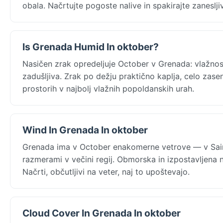
obala. Načrtujte pogoste nalive in spakirajte zanesl
Is Grenada Humid In oktober?
Nasičen zrak opredeljuje October v Grenada: vlažnost
zadušljiva. Zrak po dežju praktično kaplja, celo zasenč
prostorih v najbolj vlažnih popoldanskih urah.
Wind In Grenada In oktober
Grenada ima v October enakomerne vetrove — v Sain
razmerami v večini regij. Obmorska in izpostavljena 
Načrti, občutljivi na veter, naj to upoštevajo.
Cloud Cover In Grenada In oktober