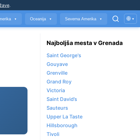
ržave
.
🌐
merika
Oceanija
Severna Amerika
▾
▼
▼
▼
Najboljša mesta v Grenada
Saint George's
Gouyave
Grenville
Grand Roy
Victoria
Saint David’s
Sauteurs
Upper La Taste
Hillsborough
Tivoli