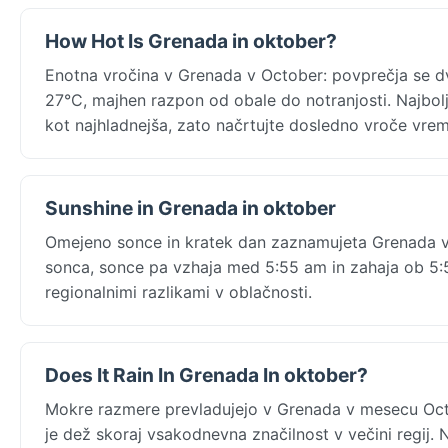
How Hot Is Grenada in oktober?
Enotna vročina v Grenada v October: povprečja se dv
27°C, majhen razpon od obale do notranjosti. Najbolj
kot najhladnejša, zato načrtujte dosledno vroče vrem
Sunshine in Grenada in oktober
Omejeno sonce in kratek dan zaznamujeta Grenada v
sonca, sonce pa vzhaja med 5:55 am in zahaja ob 5:5
regionalnimi razlikami v oblačnosti.
Does It Rain In Grenada In oktober?
Mokre razmere prevladujejo v Grenada v mesecu Oct
je dež skoraj vsakodnevna značilnost v večini regij. 