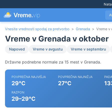
Nata
Vreme.
vip
A
Vnesite vrednosti spodaj za pretvorbo
>
Grenada
>
Vreme v 
Vreme v Grenada v oktober
Napoved
Vreme v avgustu
Vreme v septembru
Državne podnebne normale za 15 mest v Grenada.
POVPREČNA NAJVIŠJA
POVPREČNA NAJNIŽJA
PADA
29°C
27°C
13
RAZPON
29–29°C