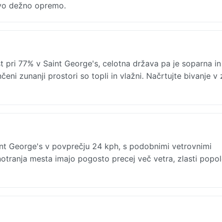
jivo dežno opremo.
 pri 77% v Saint George's, celotna država pa je soparna in
eni zunanji prostori so topli in vlažni. Načrtujte bivanje v 
t George's v povprečju 24 kph, s podobnimi vetrovnimi
notranja mesta imajo pogosto precej več vetra, zlasti popo