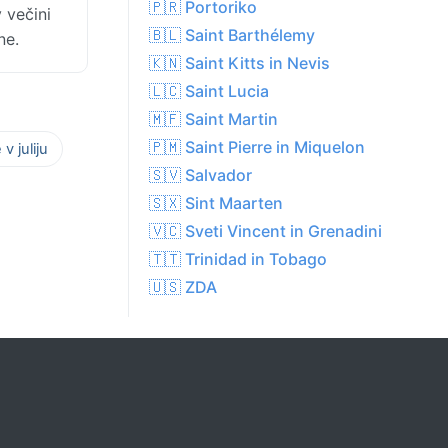
🇵🇷 Portoriko
 večini
🇧🇱 Saint Barthélemy
ne.
🇰🇳 Saint Kitts in Nevis
🇱🇨 Saint Lucia
🇲🇫 Saint Martin
🇵🇲 Saint Pierre in Miquelon
v juliju
🇸🇻 Salvador
🇸🇽 Sint Maarten
🇻🇨 Sveti Vincent in Grenadini
🇹🇹 Trinidad in Tobago
🇺🇸 ZDA