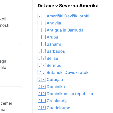
Države v Severna Amerika
🇻🇮 Ameriški Deviški otoki
koli
🇦🇮 Angvila
nosti
🇦🇬 Antigua in Barbuda
🇦🇼 Aruba
🇧🇸 Bahami
🇧🇧 Barbados
🇧🇿 Belize
nega
🇧🇲 Bermudi
malo
🇻🇬 Britanski Deviški otoki
🇨🇼 Curaçao
🇩🇲 Dominika
🇩🇴 Dominikanska republika
🇬🇱 Grenlandija
 čemer
🇬🇵 Guadeloupe
rna