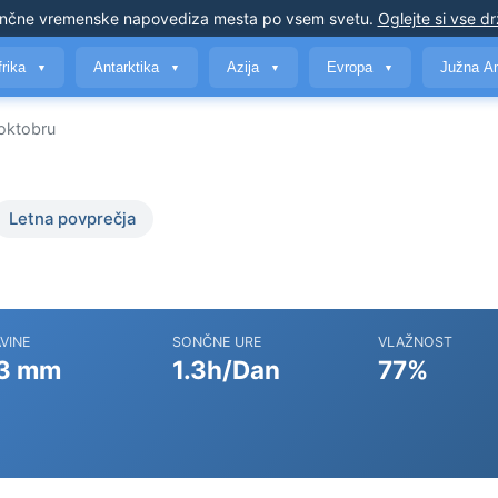
nčne vremenske napovedi
za mesta po vsem svetu
.
Oglejte si vse d
frika
Antarktika
Azija
Evropa
Južna A
▼
▼
▼
▼
oktobru
Letna povprečja
VINE
SONČNE URE
VLAŽNOST
3 mm
1.3h/Dan
77%