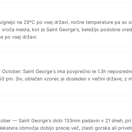
ignejo na 29°C po vsej državi, nočne temperature pa so o
 vroča mesta, kot je Saint George's, beležijo podobne vred
e po vsej državi.
 October: Saint George's ima povprečno le 1.3h neposred
0 pm. Siv, oblačen vzorec je dosleden v večini države, z 
ober — Saint George's dobi 133mm padavin v 21 dneh, pri
Nekatera območja dobijo precej več, zlasti gorska ali privet