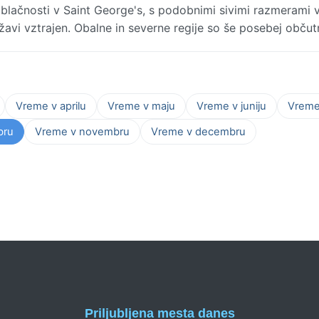
lačnosti v Saint George's, s podobnimi sivimi razmerami v
žavi vztrajen. Obalne in severne regije so še posebej občut
Vreme v aprilu
Vreme v maju
Vreme v juniju
Vreme 
bru
Vreme v novembru
Vreme v decembru
Priljubljena mesta danes