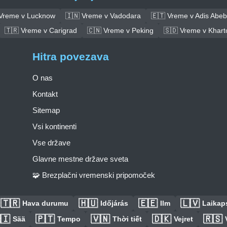
 Vreme v Lucknow
🇮🇳 Vreme v Vadodara
🇪🇹 Vreme v Adis Abe
🇹🇷 Vreme v Carigrad
🇨🇳 Vreme v Peking
🇸🇩 Vreme v Khar
Hitra povezava
O nas
Kontakt
Sitemap
Vsi kontinenti
Vse države
Glavne mestne države sveta
🧩 Brezplačni vremenski pripomoček
🇹🇷
🇭🇺
🇪🇪
🇱🇻
Hava durumu
Időjárás
Ilm
Laikaps
🇮
🇵🇹
🇻🇳
🇩🇰
🇷🇸
Sää
Tempo
Thời tiết
Vejret