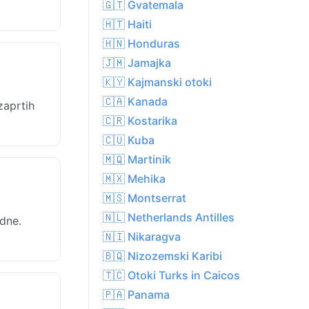
🇬🇹 Gvatemala
🇭🇹 Haiti
🇭🇳 Honduras
🇯🇲 Jamajka
🇰🇾 Kajmanski otoki
🇨🇦 Kanada
zaprtih
🇨🇷 Kostarika
🇨🇺 Kuba
🇲🇶 Martinik
🇲🇽 Mehika
🇲🇸 Montserrat
🇳🇱 Netherlands Antilles
ldne.
🇳🇮 Nikaragva
🇧🇶 Nizozemski Karibi
🇹🇨 Otoki Turks in Caicos
🇵🇦 Panama