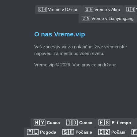
🇨🇳 Vreme v Džinan
🇬🇭 Vreme v Akra
🇮🇳
🇨🇳 Vreme v Lianyungang
O nas Vreme.vip
Vaš zanesljiv vir za natančne, žive vremenske
napovedi za mesta po vsem svetu.
Vreme.vip © 2026. Vse pravice pridržane.
🇲🇾
🇮🇩
🇪🇸
Cuaca
Cuaca
El tiempo
🇵🇱
🇸🇰
🇨🇿

Pogoda
Počasie
Počasí