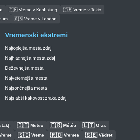
ba
🇹🇼 Vreme v Kaohsiung
🇯🇵 Vreme v Tokio
toum
🇬🇧 Vreme v London
Vremenski ekstremi
Najtoplejša mesta zdaj
Najhladnejša mesta zdaj
Deževnejša mesta
Najveternejša mesta
Najsončnejša mesta
Najslabši kakovost zraka zdaj
🇮🇹
🇫🇷
🇱🇹
tākļi
Meteo
Météo
Oras
🇸🇮
🇷🇴
🇸🇪
Vreme
Vreme
Vremea
Vädret