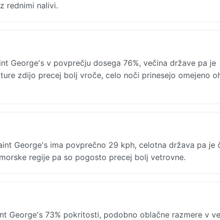
rednimi nalivi.
int George's v povprečju dosega 76%, večina države pa je
ure zdijo precej bolj vroče, celo noči prinesejo omejeno oh
aint George's ima povprečno 29 kph, celotna država pa je 
morske regije pa so pogosto precej bolj vetrovne.
t George's 73% pokritosti, podobno oblačne razmere v ve