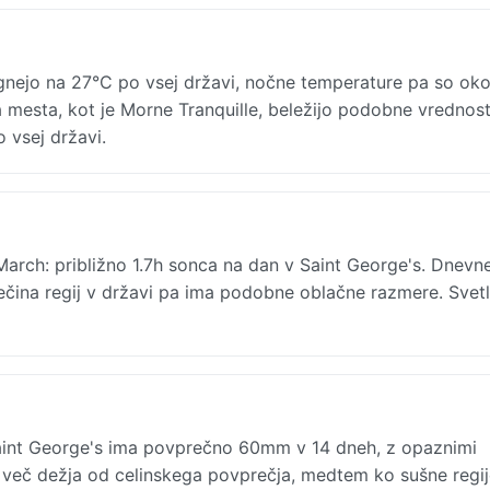
nejo na 27°C po vsej državi, nočne temperature pa so oko
 mesta, kot je Morne Tranquille, beležijo podobne vrednost
 vsej državi.
 March: približno 1.7h sonca na dan v Saint George's. Dnevn
večina regij v državi pa ima podobne oblačne razmere. Svet
nt George's ima povprečno 60mm v 14 dneh, z opaznimi
 več dežja od celinskega povprečja, medtem ko sušne regij