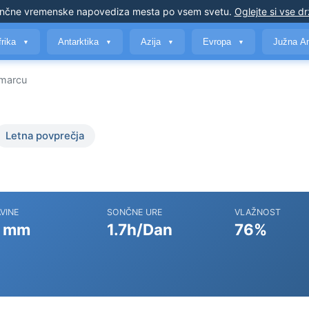
nčne vremenske napovedi
za mesta po vsem svetu
.
Oglejte si vse d
frika
Antarktika
Azija
Evropa
Južna A
▼
▼
▼
▼
marcu
Letna povprečja
VINE
SONČNE URE
VLAŽNOST
 mm
1.7h/Dan
76%