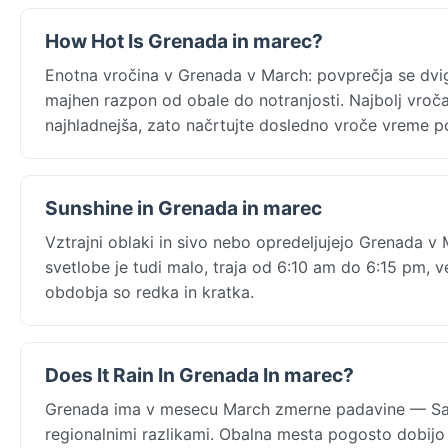
How Hot Is Grenada in marec?
Enotna vročina v Grenada v March: povprečja se dvig
majhen razpon od obale do notranjosti. Najbolj vroča
najhladnejša, zato načrtujte dosledno vroče vreme po
Sunshine in Grenada in marec
Vztrajni oblaki in sivo nebo opredeljujejo Grenada v
svetlobe je tudi malo, traja od 6:10 am do 6:15 pm, 
obdobja so redka in kratka.
Does It Rain In Grenada In marec?
Grenada ima v mesecu March zmerne padavine — Sai
regionalnimi razlikami. Obalna mesta pogosto dobijo