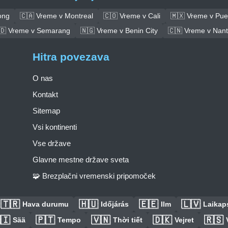
ong
🇨🇦 Vreme v Montreal
🇨🇴 Vreme v Cali
🇲🇽 Vreme v Pue
🇩 Vreme v Semarang
🇳🇬 Vreme v Benin City
🇨🇳 Vreme v Nan
Hitra povezava
O nas
Kontakt
Sitemap
Vsi kontinenti
Vse države
Glavne mestne države sveta
🧩 Brezplačni vremenski pripomoček
🇹🇷
🇭🇺
🇪🇪
🇱🇻
Hava durumu
Időjárás
Ilm
Laikaps
🇮
🇵🇹
🇻🇳
🇩🇰
🇷🇸
Sää
Tempo
Thời tiết
Vejret