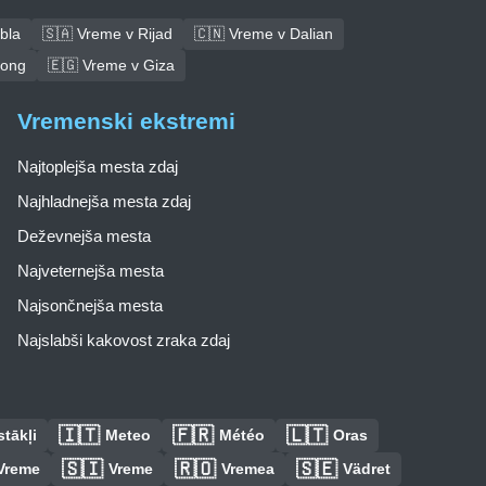
bla
🇸🇦 Vreme v Rijad
🇨🇳 Vreme v Dalian
tong
🇪🇬 Vreme v Giza
Vremenski ekstremi
Najtoplejša mesta zdaj
Najhladnejša mesta zdaj
Deževnejša mesta
Najveternejša mesta
Najsončnejša mesta
Najslabši kakovost zraka zdaj
🇮🇹
🇫🇷
🇱🇹
tākļi
Meteo
Météo
Oras
🇸🇮
🇷🇴
🇸🇪
Vreme
Vreme
Vremea
Vädret