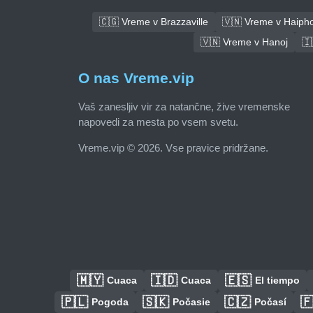
🇨🇬 Vreme v Brazzaville
🇻🇳 Vreme v Haiph
🇻🇳 Vreme v Hanoj
🇮
O nas Vreme.vip
Vaš zanesljiv vir za natančne, žive vremenske
napovedi za mesta po vsem svetu.
Vreme.vip © 2026. Vse pravice pridržane.
🇲🇾
🇮🇩
🇪🇸
Cuaca
Cuaca
El tiempo
🇵🇱
🇸🇰
🇨🇿

Pogoda
Počasie
Počasí