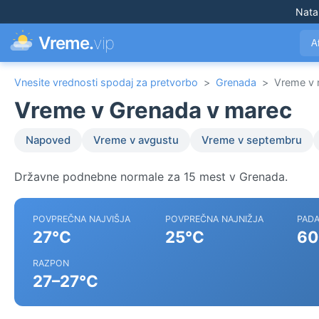
Nata
Vreme.
vip
A
Vnesite vrednosti spodaj za pretvorbo
>
Grenada
>
Vreme v 
Vreme v Grenada v marec
Napoved
Vreme v avgustu
Vreme v septembru
Državne podnebne normale za 15 mest v Grenada.
POVPREČNA NAJVIŠJA
POVPREČNA NAJNIŽJA
PADA
27°C
25°C
60
RAZPON
27–27°C