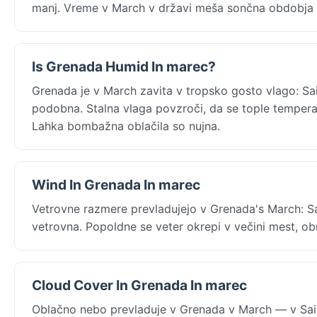
manj. Vreme v March v državi meša sončna obdobja z 
Is Grenada Humid In marec?
Grenada je v March zavita v tropsko gosto vlago: Sa
podobna. Stalna vlaga povzroči, da se tople temperat
Lahka bombažna oblačila so nujna.
Wind In Grenada In marec
Vetrovne razmere prevladujejo v Grenada's March: S
vetrovna. Popoldne se veter okrepi v večini mest, ob
Cloud Cover In Grenada In marec
Oblačno nebo prevladuje v Grenada v March — v Sain