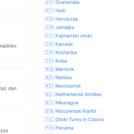
🇬🇹 Gvatemala
🇭🇹 Haiti
🇭🇳 Honduras
🇯🇲 Jamajka
🇰🇾 Kajmanski otoki
🇨🇦 Kanada
laditev.
🇨🇷 Kostarika
🇨🇺 Kuba
🇲🇶 Martinik
🇲🇽 Mehika
🇲🇸 Montserrat
čez dan
🇳🇱 Netherlands Antilles
🇳🇮 Nikaragva
🇧🇶 Nizozemski Karibi
🇹🇨 Otoki Turks in Caicos
🇵🇦 Panama
čini