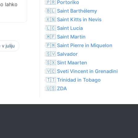
🇵🇷 Portoriko
so lahko
🇧🇱 Saint Barthélemy
🇰🇳 Saint Kitts in Nevis
🇱🇨 Saint Lucia
🇲🇫 Saint Martin
🇵🇲 Saint Pierre in Miquelon
v juliju
🇸🇻 Salvador
🇸🇽 Sint Maarten
🇻🇨 Sveti Vincent in Grenadini
🇹🇹 Trinidad in Tobago
🇺🇸 ZDA