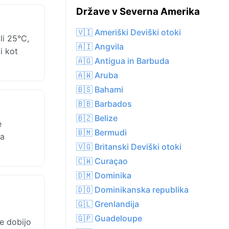
Države v Severna Amerika
🇻🇮 Ameriški Deviški otoki
li 25°C,
🇦🇮 Angvila
i kot
🇦🇬 Antigua in Barbuda
🇦🇼 Aruba
🇧🇸 Bahami
🇧🇧 Barbados
🇧🇿 Belize
e
🇧🇲 Bermudi
la
🇻🇬 Britanski Deviški otoki
🇨🇼 Curaçao
🇩🇲 Dominika
🇩🇴 Dominikanska republika
🇬🇱 Grenlandija
🇬🇵 Guadeloupe
e dobijo