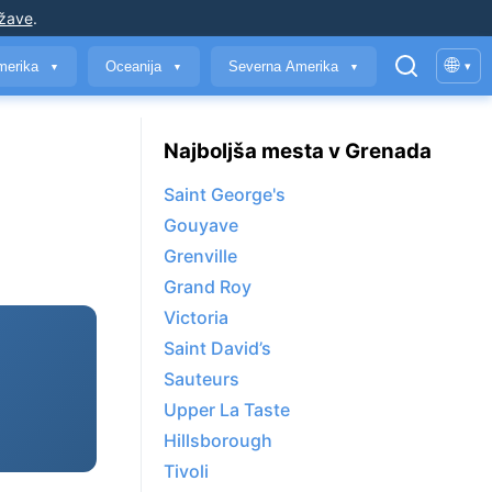
ržave
.
🌐
merika
Oceanija
Severna Amerika
▾
▼
▼
▼
Najboljša mesta v Grenada
Saint George's
Gouyave
Grenville
Grand Roy
Victoria
Saint David’s
Sauteurs
Upper La Taste
Hillsborough
Tivoli