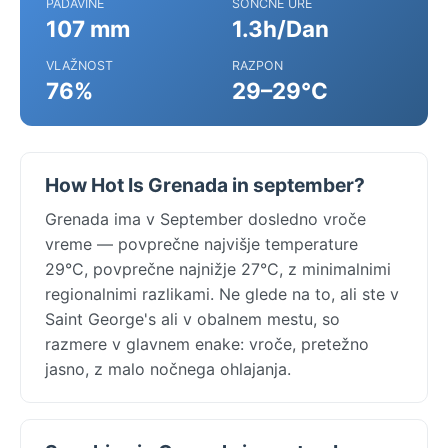
PADAVINE
SONČNE URE
107 mm
1.3h/Dan
VLAŽNOST
RAZPON
76%
29–29°C
How Hot Is Grenada in september?
Grenada ima v September dosledno vroče
vreme — povprečne najvišje temperature
29°C, povprečne najnižje 27°C, z minimalnimi
regionalnimi razlikami. Ne glede na to, ali ste v
Saint George's ali v obalnem mestu, so
razmere v glavnem enake: vroče, pretežno
jasno, z malo nočnega ohlajanja.