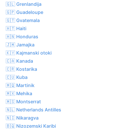
🇬🇱 Grenlandija
🇬🇵 Guadeloupe
🇬🇹 Gvatemala
🇭🇹 Haiti
🇭🇳 Honduras
🇯🇲 Jamajka
🇰🇾 Kajmanski otoki
🇨🇦 Kanada
🇨🇷 Kostarika
🇨🇺 Kuba
🇲🇶 Martinik
🇲🇽 Mehika
🇲🇸 Montserrat
🇳🇱 Netherlands Antilles
🇳🇮 Nikaragva
🇧🇶 Nizozemski Karibi