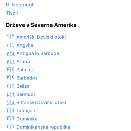
Hillsborough
Tivoli
Države v Severna Amerika
🇻🇮 Ameriški Deviški otoki
🇦🇮 Angvila
🇦🇬 Antigua in Barbuda
🇦🇼 Aruba
🇧🇸 Bahami
🇧🇧 Barbados
🇧🇿 Belize
🇧🇲 Bermudi
🇻🇬 Britanski Deviški otoki
🇨🇼 Curaçao
🇩🇲 Dominika
🇩🇴 Dominikanska republika