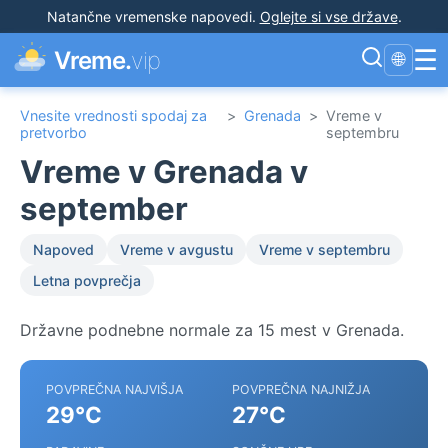
Natančne vremenske napovedi
.
Oglejte si vse države
.
☰
Vreme.
vip
🌐
Vnesite vrednosti spodaj za
>
Grenada
>
Vreme v
pretvorbo
septembru
Vreme v Grenada v
september
Napoved
Vreme v avgustu
Vreme v septembru
Letna povprečja
Državne podnebne normale za 15 mest v Grenada.
POVPREČNA NAJVIŠJA
POVPREČNA NAJNIŽJA
29°C
27°C