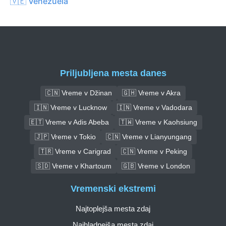
🇻🇪 Venezuela
Priljubljena mesta danes
🇨🇳 Vreme v Džinan
🇬🇭 Vreme v Akra
🇮🇳 Vreme v Lucknow
🇮🇳 Vreme v Vadodara
🇪🇹 Vreme v Adis Abeba
🇹🇼 Vreme v Kaohsiung
🇯🇵 Vreme v Tokio
🇨🇳 Vreme v Lianyungang
🇹🇷 Vreme v Carigrad
🇨🇳 Vreme v Peking
🇸🇩 Vreme v Khartoum
🇬🇧 Vreme v London
Vremenski ekstremi
Najtoplejša mesta zdaj
Najhladnejša mesta zdaj