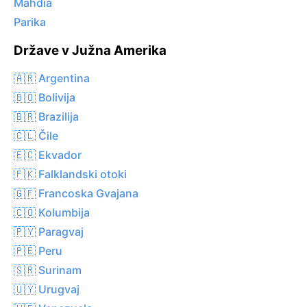
Mahdia
Parika
Države v Južna Amerika
🇦🇷 Argentina
🇧🇴 Bolivija
🇧🇷 Brazilija
🇨🇱 Čile
🇪🇨 Ekvador
🇫🇰 Falklandski otoki
🇬🇫 Francoska Gvajana
🇨🇴 Kolumbija
🇵🇾 Paragvaj
🇵🇪 Peru
🇸🇷 Surinam
🇺🇾 Urugvaj