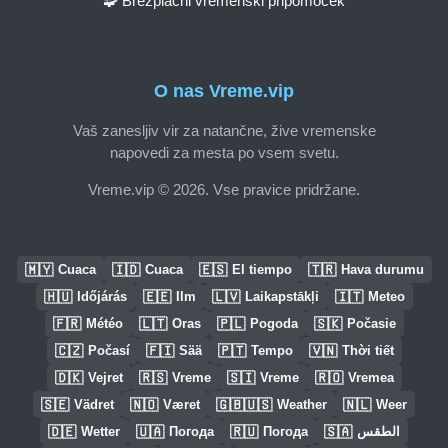
🧩 Brezplačni vremenski pripomoček
O nas Vreme.vip
Vaš zanesljiv vir za natančne, žive vremenske
napovedi za mesta po vsem svetu.
Vreme.vip © 2026. Vse pravice pridržane.
🇲🇾
🇮🇩
🇪🇸
🇹🇷
Cuaca
Cuaca
El tiempo
Hava durumu
🇭🇺
🇪🇪
🇱🇻
🇮🇹
Időjárás
Ilm
Laikapstākļi
Meteo
🇫🇷
🇱🇹
🇵🇱
🇸🇰
Météo
Oras
Pogoda
Počasie
🇨🇿
🇫🇮
🇵🇹
🇻🇳
Počasí
Sää
Tempo
Thời tiết
🇩🇰
🇷🇸
🇸🇮
🇷🇴
Vejret
Vreme
Vreme
Vremea
🇸🇪
🇳🇴
🇬🇧🇺🇸
🇳🇱
Vädret
Været
Weather
Weer
🇩🇪
🇺🇦
🇷🇺
🇸🇦
Wetter
Погода
Погода
الطقس