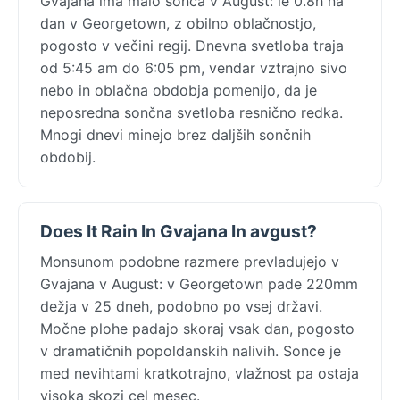
Gvajana ima malo sonca v August: le 0.8h na
dan v Georgetown, z obilno oblačnostjo,
pogosto v večini regij. Dnevna svetloba traja
od 5:45 am do 6:05 pm, vendar vztrajno sivo
nebo in oblačna obdobja pomenijo, da je
neposredna sončna svetloba resnično redka.
Mnogi dnevi minejo brez daljših sončnih
obdobij.
Does It Rain In Gvajana In avgust?
Monsunom podobne razmere prevladujejo v
Gvajana v August: v Georgetown pade 220mm
dežja v 25 dneh, podobno po vsej državi.
Močne plohe padajo skoraj vsak dan, pogosto
v dramatičnih popoldanskih nalivih. Sonce je
med nevihtami kratkotrajno, vlažnost pa ostaja
visoka skozi cel mesec.