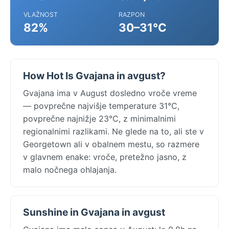
VLAŽNOST
RAZPON
82%
30–31°C
How Hot Is Gvajana in avgust?
Gvajana ima v August dosledno vroče vreme
— povprečne najvišje temperature 31°C,
povprečne najnižje 23°C, z minimalnimi
regionalnimi razlikami. Ne glede na to, ali ste v
Georgetown ali v obalnem mestu, so razmere
v glavnem enake: vroče, pretežno jasno, z
malo nočnega ohlajanja.
Sunshine in Gvajana in avgust