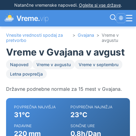
Natančne vremenske napovedi
.
Oglejte si vse države
.
☰
Vreme.
vip
🌐
Vnesite vrednosti spodaj za
>
Gvajana
>
Vreme v
pretvorbo
avgustu
Vreme v Gvajana v avgust
Napoved
Vreme v avgustu
Vreme v septembru
Letna povprečja
Državne podnebne normale za 15 mest v Gvajana.
POVPREČNA NAJVIŠJA
POVPREČNA NAJNIŽJA
31°C
23°C
PADAVINE
SONČNE URE
220 mm
0.8h/Dan