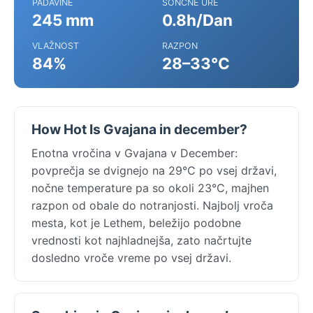
PADAVINE
SONČNE URE
245 mm
0.8h/Dan
VLAŽNOST
RAZPON
84%
28–33°C
How Hot Is Gvajana in december?
Enotna vročina v Gvajana v December:
povprečja se dvignejo na 29°C po vsej državi,
nočne temperature pa so okoli 23°C, majhen
razpon od obale do notranjosti. Najbolj vroča
mesta, kot je Lethem, beležijo podobne
vrednosti kot najhladnejša, zato načrtujte
dosledno vroče vreme po vsej državi.