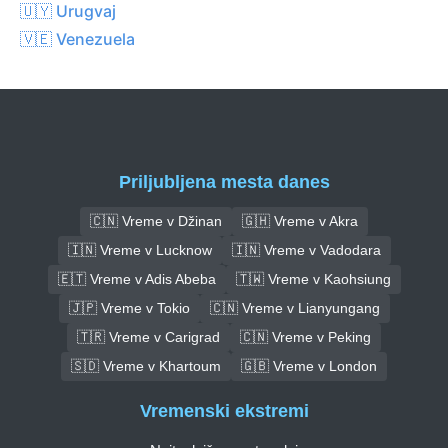
🇺🇾 Urugvaj
🇻🇪 Venezuela
Priljubljena mesta danes
🇨🇳 Vreme v Džinan
🇬🇭 Vreme v Akra
🇮🇳 Vreme v Lucknow
🇮🇳 Vreme v Vadodara
🇪🇹 Vreme v Adis Abeba
🇹🇼 Vreme v Kaohsiung
🇯🇵 Vreme v Tokio
🇨🇳 Vreme v Lianyungang
🇹🇷 Vreme v Carigrad
🇨🇳 Vreme v Peking
🇸🇩 Vreme v Khartoum
🇬🇧 Vreme v London
Vremenski ekstremi