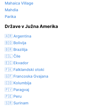
Mahaica Village
Mahdia
Parika
Države v Južna Amerika
🇦🇷 Argentina
🇧🇴 Bolivija
🇧🇷 Brazilija
🇨🇱 Čile
🇪🇨 Ekvador
🇫🇰 Falklandski otoki
🇬🇫 Francoska Gvajana
🇨🇴 Kolumbija
🇵🇾 Paragvaj
🇵🇪 Peru
🇸🇷 Surinam