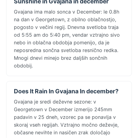
Sunshine in Gvajana in december
Gvajana ima malo sonca v December: le 0.8h
na dan v Georgetown, z obilno oblačnostjo,
pogosto v večini regij. Dnevna svetloba traja
od 5:55 am do 5:40 pm, vendar vztrajno sivo
nebo in oblačna obdobja pomenijo, da je
neposredna sončna svetloba resnično redka.
Mnogi dnevi minejo brez daljših sončnih
obdobij.
Does It Rain In Gvajana In december?
Gvajana je sredi deževne sezone: v
Georgetown v December izmerijo 245mm
padavin v 25 dneh, vzorec pa se ponavlja v
skoraj vseh regijah. Vztrajno močno deževje,
občasne nevihte in nasičen zrak določajo