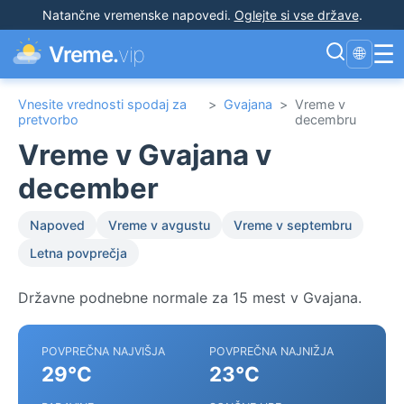
Natančne vremenske napovedi
.
Oglejte si vse države
.
☰
Vreme.
vip
🌐
Vnesite vrednosti spodaj za
>
Gvajana
>
Vreme v
pretvorbo
decembru
Vreme v Gvajana v
december
Napoved
Vreme v avgustu
Vreme v septembru
Letna povprečja
Državne podnebne normale za 15 mest v Gvajana.
POVPREČNA NAJVIŠJA
POVPREČNA NAJNIŽJA
29°C
23°C