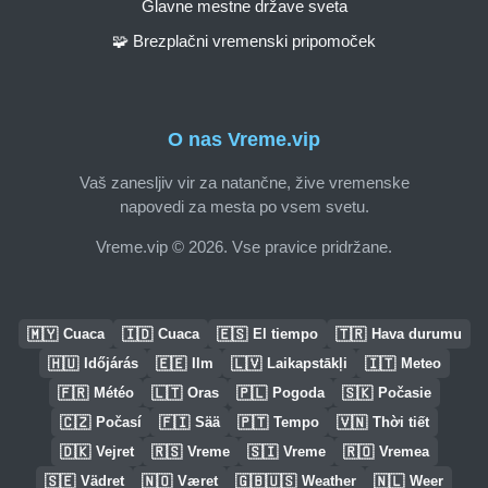
Glavne mestne države sveta
🧩 Brezplačni vremenski pripomoček
O nas Vreme.vip
Vaš zanesljiv vir za natančne, žive vremenske
napovedi za mesta po vsem svetu.
Vreme.vip © 2026. Vse pravice pridržane.
🇲🇾
🇮🇩
🇪🇸
🇹🇷
Cuaca
Cuaca
El tiempo
Hava durumu
🇭🇺
🇪🇪
🇱🇻
🇮🇹
Időjárás
Ilm
Laikapstākļi
Meteo
🇫🇷
🇱🇹
🇵🇱
🇸🇰
Météo
Oras
Pogoda
Počasie
🇨🇿
🇫🇮
🇵🇹
🇻🇳
Počasí
Sää
Tempo
Thời tiết
🇩🇰
🇷🇸
🇸🇮
🇷🇴
Vejret
Vreme
Vreme
Vremea
🇸🇪
🇳🇴
🇬🇧🇺🇸
🇳🇱
Vädret
Været
Weather
Weer