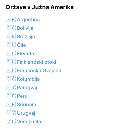
Države v Južna Amerika
🇦🇷 Argentina
🇧🇴 Bolivija
🇧🇷 Brazilija
🇨🇱 Čile
🇪🇨 Ekvador
🇫🇰 Falklandski otoki
🇬🇫 Francoska Gvajana
🇨🇴 Kolumbija
🇵🇾 Paragvaj
🇵🇪 Peru
🇸🇷 Surinam
🇺🇾 Urugvaj
🇻🇪 Venezuela