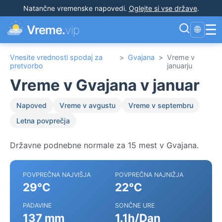
Natančne vremenske napovedi
.
Oglejte si vse države
.
☰
Vreme.
vip
🌐
Vnesite vrednosti spodaj za
>
Gvajana
>
Vreme v
pretvorbo
januarju
Vreme v Gvajana v januar
Napoved
Vreme v avgustu
Vreme v septembru
Letna povprečja
Državne podnebne normale za 15 mest v Gvajana.
POVPREČNA NAJVIŠJA
POVPREČNA NAJNIŽJA
29°C
22°C
PADAVINE
SONČNE URE
137 mm
1.1h/Dan