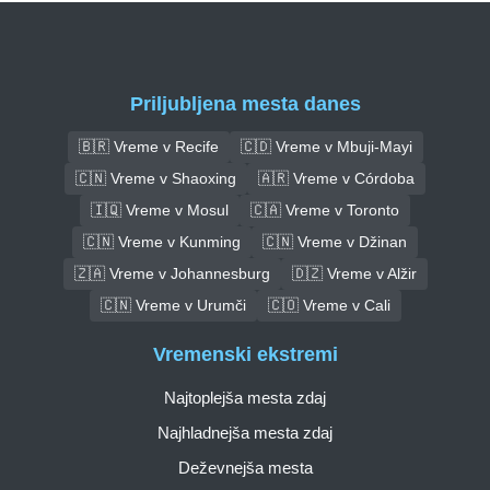
Priljubljena mesta danes
🇧🇷 Vreme v Recife
🇨🇩 Vreme v Mbuji-Mayi
🇨🇳 Vreme v Shaoxing
🇦🇷 Vreme v Córdoba
🇮🇶 Vreme v Mosul
🇨🇦 Vreme v Toronto
🇨🇳 Vreme v Kunming
🇨🇳 Vreme v Džinan
🇿🇦 Vreme v Johannesburg
🇩🇿 Vreme v Alžir
🇨🇳 Vreme v Urumči
🇨🇴 Vreme v Cali
Vremenski ekstremi
Najtoplejša mesta zdaj
Najhladnejša mesta zdaj
Deževnejša mesta