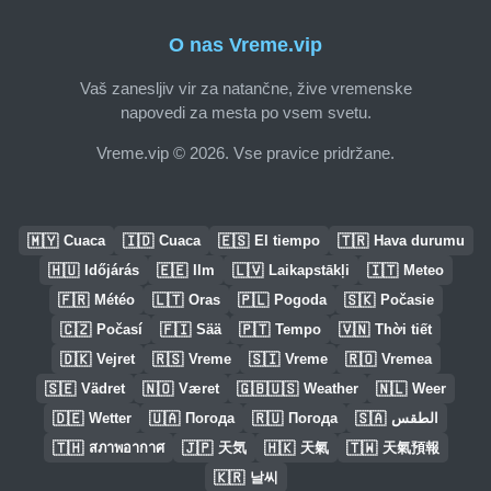
O nas Vreme.vip
Vaš zanesljiv vir za natančne, žive vremenske
napovedi za mesta po vsem svetu.
Vreme.vip © 2026. Vse pravice pridržane.
🇲🇾
🇮🇩
🇪🇸
🇹🇷
Cuaca
Cuaca
El tiempo
Hava durumu
🇭🇺
🇪🇪
🇱🇻
🇮🇹
Időjárás
Ilm
Laikapstākļi
Meteo
🇫🇷
🇱🇹
🇵🇱
🇸🇰
Météo
Oras
Pogoda
Počasie
🇨🇿
🇫🇮
🇵🇹
🇻🇳
Počasí
Sää
Tempo
Thời tiết
🇩🇰
🇷🇸
🇸🇮
🇷🇴
Vejret
Vreme
Vreme
Vremea
🇸🇪
🇳🇴
🇬🇧🇺🇸
🇳🇱
Vädret
Været
Weather
Weer
🇩🇪
🇺🇦
🇷🇺
🇸🇦
Wetter
Погода
Погода
الطقس
🇹🇭
🇯🇵
🇭🇰
🇹🇼
สภาพอากาศ
天気
天氣
天氣預報
🇰🇷
날씨