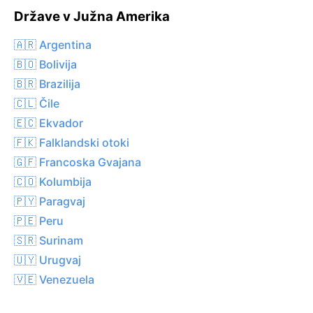
Države v Južna Amerika
🇦🇷 Argentina
🇧🇴 Bolivija
🇧🇷 Brazilija
🇨🇱 Čile
🇪🇨 Ekvador
🇫🇰 Falklandski otoki
🇬🇫 Francoska Gvajana
🇨🇴 Kolumbija
🇵🇾 Paragvaj
🇵🇪 Peru
🇸🇷 Surinam
🇺🇾 Urugvaj
🇻🇪 Venezuela