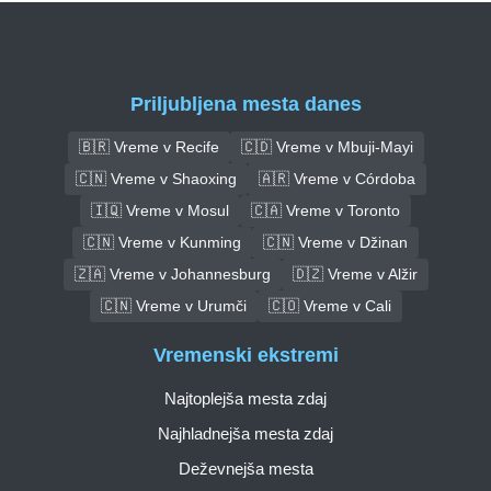
Priljubljena mesta danes
🇧🇷 Vreme v Recife
🇨🇩 Vreme v Mbuji-Mayi
🇨🇳 Vreme v Shaoxing
🇦🇷 Vreme v Córdoba
🇮🇶 Vreme v Mosul
🇨🇦 Vreme v Toronto
🇨🇳 Vreme v Kunming
🇨🇳 Vreme v Džinan
🇿🇦 Vreme v Johannesburg
🇩🇿 Vreme v Alžir
🇨🇳 Vreme v Urumči
🇨🇴 Vreme v Cali
Vremenski ekstremi
Najtoplejša mesta zdaj
Najhladnejša mesta zdaj
Deževnejša mesta