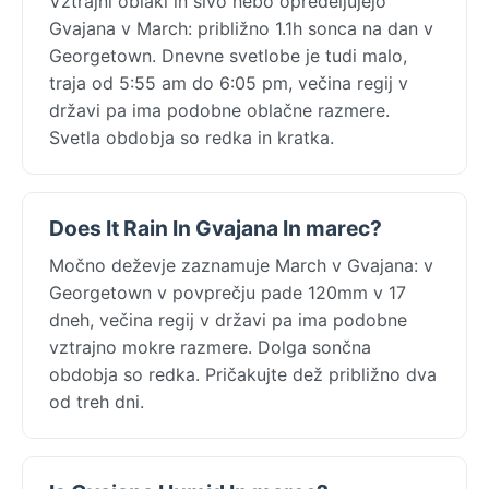
Vztrajni oblaki in sivo nebo opredeljujejo
Gvajana v March: približno 1.1h sonca na dan v
Georgetown. Dnevne svetlobe je tudi malo,
traja od 5:55 am do 6:05 pm, večina regij v
državi pa ima podobne oblačne razmere.
Svetla obdobja so redka in kratka.
Does It Rain In Gvajana In marec?
Močno deževje zaznamuje March v Gvajana: v
Georgetown v povprečju pade 120mm v 17
dneh, večina regij v državi pa ima podobne
vztrajno mokre razmere. Dolga sončna
obdobja so redka. Pričakujte dež približno dva
od treh dni.