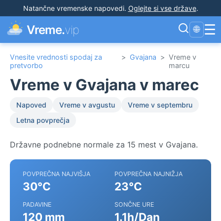
Natančne vremenske napovedi
.
Oglejte si vse države
.
☰
Vreme.
vip
🌐
Vnesite vrednosti spodaj za
>
Gvajana
>
Vreme v
pretvorbo
marcu
Vreme v Gvajana v marec
Napoved
Vreme v avgustu
Vreme v septembru
Letna povprečja
Državne podnebne normale za 15 mest v Gvajana.
POVPREČNA NAJVIŠJA
POVPREČNA NAJNIŽJA
30°C
23°C
PADAVINE
SONČNE URE
120 mm
1.1h/Dan