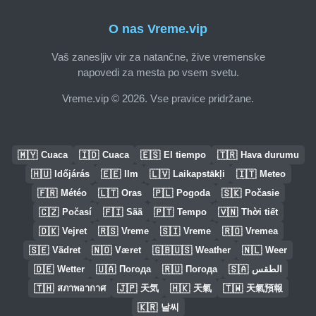
O nas Vreme.vip
Vaš zanesljiv vir za natančne, žive vremenske
napovedi za mesta po vsem svetu.
Vreme.vip © 2026. Vse pravice pridržane.
🇲🇾
🇮🇩
🇪🇸
🇹🇷
Cuaca
Cuaca
El tiempo
Hava durumu
🇭🇺
🇪🇪
🇱🇻
🇮🇹
Időjárás
Ilm
Laikapstākļi
Meteo
🇫🇷
🇱🇹
🇵🇱
🇸🇰
Météo
Oras
Pogoda
Počasie
🇨🇿
🇫🇮
🇵🇹
🇻🇳
Počasí
Sää
Tempo
Thời tiết
🇩🇰
🇷🇸
🇸🇮
🇷🇴
Vejret
Vreme
Vreme
Vremea
🇸🇪
🇳🇴
🇬🇧🇺🇸
🇳🇱
Vädret
Været
Weather
Weer
🇩🇪
🇺🇦
🇷🇺
🇸🇦
Wetter
Погода
Погода
الطقس
🇹🇭
🇯🇵
🇭🇰
🇹🇼
สภาพอากาศ
天気
天氣
天氣預報
🇰🇷
날씨