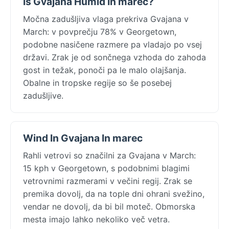
Is Gvajana Humid In marec?
Močna zadušljiva vlaga prekriva Gvajana v
March: v povprečju 78% v Georgetown,
podobne nasičene razmere pa vladajo po vsej
državi. Zrak je od sončnega vzhoda do zahoda
gost in težak, ponoči pa le malo olajšanja.
Obalne in tropske regije so še posebej
zadušljive.
Wind In Gvajana In marec
Rahli vetrovi so značilni za Gvajana v March:
15 kph v Georgetown, s podobnimi blagimi
vetrovnimi razmerami v večini regij. Zrak se
premika dovolj, da na tople dni ohrani svežino,
vendar ne dovolj, da bi bil moteč. Obmorska
mesta imajo lahko nekoliko več vetra.