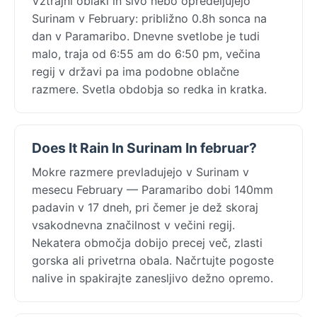
Vztrajni oblaki in sivo nebo opredeljujejo
Surinam v February: približno 0.8h sonca na
dan v Paramaribo. Dnevne svetlobe je tudi
malo, traja od 6:55 am do 6:50 pm, večina
regij v državi pa ima podobne oblačne
razmere. Svetla obdobja so redka in kratka.
Does It Rain In Surinam In februar?
Mokre razmere prevladujejo v Surinam v
mesecu February — Paramaribo dobi 140mm
padavin v 17 dneh, pri čemer je dež skoraj
vsakodnevna značilnost v večini regij.
Nekatera območja dobijo precej več, zlasti
gorska ali privetrna obala. Načrtujte pogoste
nalive in spakirajte zanesljivo dežno opremo.