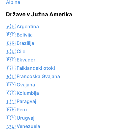
Albina
Države v Južna Amerika
🇦🇷 Argentina
🇧🇴 Bolivija
🇧🇷 Brazilija
🇨🇱 Čile
🇪🇨 Ekvador
🇫🇰 Falklandski otoki
🇬🇫 Francoska Gvajana
🇬🇾 Gvajana
🇨🇴 Kolumbija
🇵🇾 Paragvaj
🇵🇪 Peru
🇺🇾 Urugvaj
🇻🇪 Venezuela