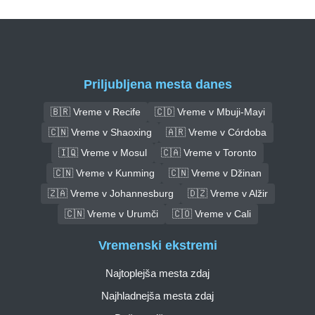
Priljubljena mesta danes
🇧🇷 Vreme v Recife
🇨🇩 Vreme v Mbuji-Mayi
🇨🇳 Vreme v Shaoxing
🇦🇷 Vreme v Córdoba
🇮🇶 Vreme v Mosul
🇨🇦 Vreme v Toronto
🇨🇳 Vreme v Kunming
🇨🇳 Vreme v Džinan
🇿🇦 Vreme v Johannesburg
🇩🇿 Vreme v Alžir
🇨🇳 Vreme v Urumči
🇨🇴 Vreme v Cali
Vremenski ekstremi
Najtoplejša mesta zdaj
Najhladnejša mesta zdaj