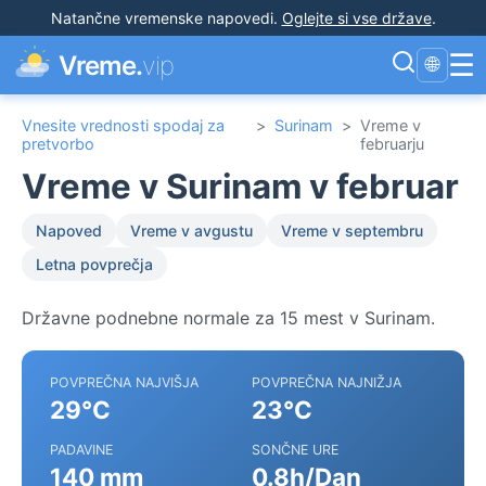
Natančne vremenske napovedi
.
Oglejte si vse države
.
☰
Vreme.
vip
🌐
Vnesite vrednosti spodaj za
>
Surinam
>
Vreme v
pretvorbo
februarju
Vreme v Surinam v februar
Napoved
Vreme v avgustu
Vreme v septembru
Letna povprečja
Državne podnebne normale za 15 mest v Surinam.
POVPREČNA NAJVIŠJA
POVPREČNA NAJNIŽJA
29°C
23°C
PADAVINE
SONČNE URE
140 mm
0.8h/Dan