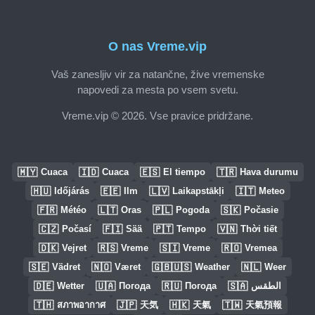
O nas Vreme.vip
Vaš zanesljiv vir za natančne, žive vremenske
napovedi za mesta po vsem svetu.
Vreme.vip © 2026. Vse pravice pridržane.
🇲🇾
🇮🇩
🇪🇸
🇹🇷
Cuaca
Cuaca
El tiempo
Hava durumu
🇭🇺
🇪🇪
🇱🇻
🇮🇹
Időjárás
Ilm
Laikapstākļi
Meteo
🇫🇷
🇱🇹
🇵🇱
🇸🇰
Météo
Oras
Pogoda
Počasie
🇨🇿
🇫🇮
🇵🇹
🇻🇳
Počasí
Sää
Tempo
Thời tiết
🇩🇰
🇷🇸
🇸🇮
🇷🇴
Vejret
Vreme
Vreme
Vremea
🇸🇪
🇳🇴
🇬🇧🇺🇸
🇳🇱
Vädret
Været
Weather
Weer
🇩🇪
🇺🇦
🇷🇺
🇸🇦
Wetter
Погода
Погода
الطقس
🇹🇭
🇯🇵
🇭🇰
🇹🇼
สภาพอากาศ
天気
天氣
天氣預報