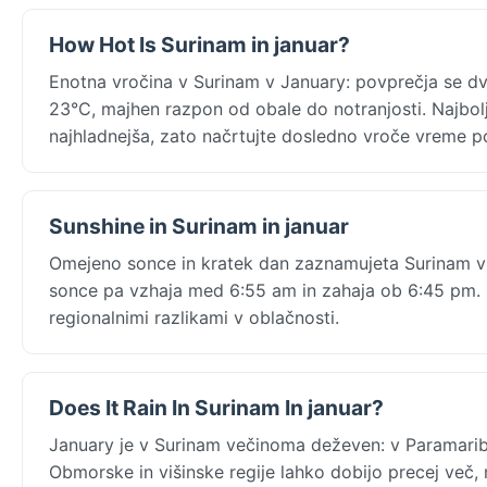
How Hot Is Surinam in januar?
Enotna vročina v Surinam v January: povprečja se dv
23°C, majhen razpon od obale do notranjosti. Najbol
najhladnejša, zato načrtujte dosledno vroče vreme po
Sunshine in Surinam in januar
Omejeno sonce in kratek dan zaznamujeta Surinam v
sonce pa vzhaja med 6:55 am in zahaja ob 6:45 pm. S
regionalnimi razlikami v oblačnosti.
Does It Rain In Surinam In januar?
January je v Surinam večinoma deževen: v Paramari
Obmorske in višinske regije lahko dobijo precej več,