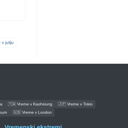
v juliju
ba
🇹🇼 Vreme v Kaohsiung
🇯🇵 Vreme v Tokio
toum
🇬🇧 Vreme v London
Vremenski ekstremi