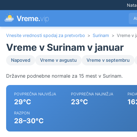
Nata
Vreme.
vip
A
Vnesite vrednosti spodaj za pretvorbo
>
Surinam
>
Vreme v j
Vreme v Surinam v januar
Napoved
Vreme v avgustu
Vreme v septembru
Državne podnebne normale za 15 mest v Surinam.
POVPREČNA NAJVIŠJA
POVPREČNA NAJNIŽJA
PADA
29°C
23°C
16
RAZPON
28–30°C