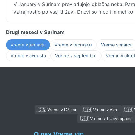
V January v Surinam prevladujejo oblačna neba: Par
vztrajnostjo po vsej državi. Dnevi so medli in mehko 
Drugi meseci v Surinam
Vreme v januarju
Vreme v februarju
Vreme v marcu
Vreme v avgustu
Vreme v septembru
Vreme v okto
🇨🇳 Vreme v Džinan
🇬🇭 Vreme v Akra
🇮🇳
🇨🇳 Vreme v Lianyungang
O nas Vreme.vip