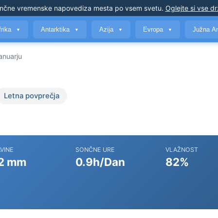
nčne vremenske napovedi
za mesta po vsem svetu
.
Oglejte si vse d
frika
Antarktika
Azija
Evropa
Južna A
▼
▼
▼
▼
anuarju
Letna povprečja
VINE
SONČNE URE
VLAŽNOST
2 mm
0.9h/Dan
82%