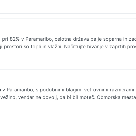
 pri 82% v Paramaribo, celotna država pa je soparna in zad
 prostori so topli in vlažni. Načrtujte bivanje v zaprtih pro
ph v Paramaribo, s podobnimi blagimi vetrovnimi razmerami 
 svežino, vendar ne dovolj, da bi bil moteč. Obmorska mest