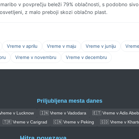
amaribo v povprečju beleži 79% oblačnosti, s podobno sivo
osvetljeni, z malo preboji skozi oblačno plast.
Vreme v aprilu
Vreme v maju
Vreme v juniju
Vreme 
bru
Vreme v novembru
Vreme v decembru
Priljubljena mesta danes
 Vreme v Lucknow
🇮🇳 Vreme v Vadodara
🇪🇹 Vreme v Adis Abe
🇹🇷 Vreme v Carigrad
🇨🇳 Vreme v Peking
🇸🇩 Vreme v Khar
Hitra povezava