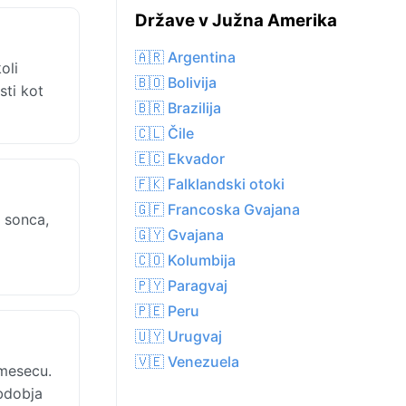
Države v Južna Amerika
🇦🇷 Argentina
oli
🇧🇴 Bolivija
sti kot
🇧🇷 Brazilija
🇨🇱 Čile
🇪🇨 Ekvador
🇫🇰 Falklandski otoki
🇬🇫 Francoska Gvajana
 sonca,
🇬🇾 Gvajana
🇨🇴 Kolumbija
🇵🇾 Paragvaj
🇵🇪 Peru
🇺🇾 Urugvaj
🇻🇪 Venezuela
mesecu.
obdobja