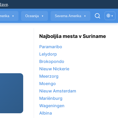
ržave
.
🌐
merika
Oceanija
Severna Amerika
▾
▼
▼
▼
Najboljša mesta v Suriname
Paramaribo
Lelydorp
Brokopondo
Nieuw Nickerie
Meerzorg
Moengo
Nieuw Amsterdam
Mariënburg
Wageningen
Albina