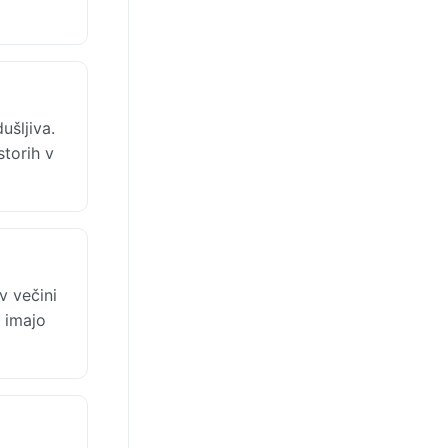
ušljiva.
storih v
v večini
a imajo