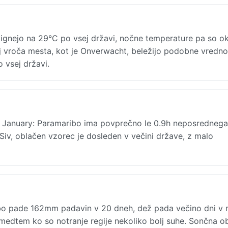
ignejo na 29°C po vsej državi, nočne temperature pa so ok
j vroča mesta, kot je Onverwacht, beležijo podobne vredno
 vsej državi.
 January: Paramaribo ima povprečno le 0.9h neposrednega
iv, oblačen vzorec je dosleden v večini države, z malo
bo pade 162mm padavin v 20 dneh, dež pada večino dni v 
 medtem ko so notranje regije nekoliko bolj suhe. Sončna 