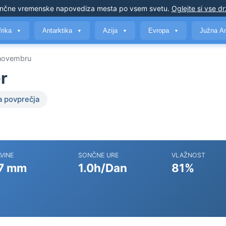
nčne vremenske napovedi
za mesta po vsem svetu
.
Oglejte si vse d
frika
Antarktika
Azija
Evropa
Južna A
▼
▼
▼
▼
novembru
r
a povprečja
VINE
SONČNE URE
VLAŽNOST
7 mm
1.0h/Dan
81%