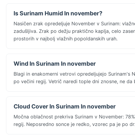
Is Surinam Humid In november?
Nasičen zrak opredeljuje November v Surinam: vlažno
zadušljiva. Zrak po dežju praktično kaplja, celo zasenč
prostorih v najbolj vlažnih popoldanskih urah.
Wind In Surinam In november
Blagi in enakomerni vetrovi opredeljujejo Surinam's
po večini regij. Vetrič naredi tople dni znosne, ne da 
Cloud Cover In Surinam In november
Močna oblačnost prekriva Surinam v November: 78% o
regij. Neposredno sonce je redko, vzorec pa je po dr