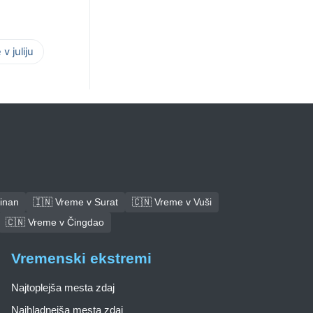
v juliju
inan
🇮🇳 Vreme v Surat
🇨🇳 Vreme v Vuši
🇨🇳 Vreme v Čingdao
Vremenski ekstremi
Najtoplejša mesta zdaj
Najhladnejša mesta zdaj