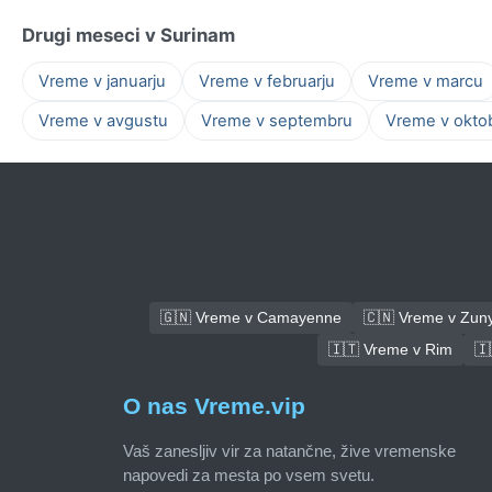
Drugi meseci v Surinam
Vreme v januarju
Vreme v februarju
Vreme v marcu
Vreme v avgustu
Vreme v septembru
Vreme v okto
🇬🇳 Vreme v Camayenne
🇨🇳 Vreme v Zuny
🇮🇹 Vreme v Rim
🇮
O nas Vreme.vip
Vaš zanesljiv vir za natančne, žive vremenske
napovedi za mesta po vsem svetu.