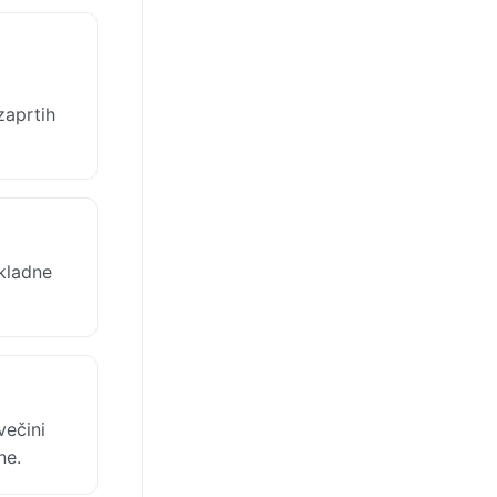
zaprtih
kladne
večini
ne.