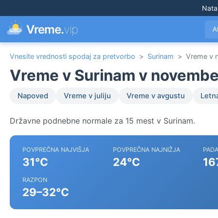
Nata
Vreme.
vip
A
Vnesite vrednosti spodaj za pretvorbo
>
Surinam
>
Vreme v 
Vreme v Surinam v novembe
Napoved
Vreme v juliju
Vreme v avgustu
Letn
Državne podnebne normale za 15 mest v Surinam.
POVPREČNA NAJVIŠJA
POVPREČNA NAJNIŽJA
PADA
31°C
24°C
16
RAZPON
29–32°C