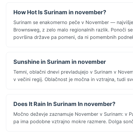
How Hot Is Surinam in november?
Surinam se enakomerno peče v November — najvišje 
Brownsweg, z zelo malo regionalnih razlik. Ponoči s
površina države pa pomeni, da ni pomembnih podneb
Sunshine in Surinam in november
Temni, oblačni dnevi prevladujejo v Surinam v Nove
v večini regij. Oblačnost je močna in vztrajna, tudi sv
Does It Rain In Surinam In november?
Močno deževje zaznamuje November v Surinam: v Par
pa ima podobne vztrajno mokre razmere. Dolga sončna