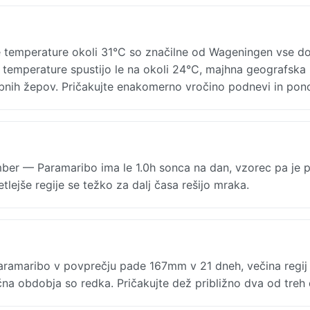
temperature okoli 31°C so značilne od Wageningen vse d
e temperature spustijo le na okoli 24°C, majhna geografska
nih žepov. Pričakujte enakomerno vročino podnevi in pono
mber — Paramaribo ima le 1.0h sonca na dan, vzorec pa je
etlejše regije se težko za dalj časa rešijo mraka.
amaribo v povprečju pade 167mm v 21 dneh, večina regij 
 obdobja so redka. Pričakujte dež približno dva od treh 