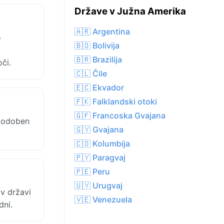
Države v Južna Amerika
🇦🇷 Argentina
o
🇧🇴 Bolivija
🇧🇷 Brazilija
či.
🇨🇱 Čile
🇪🇨 Ekvador
🇫🇰 Falklandski otoki
🇬🇫 Francoska Gvajana
 podoben
🇬🇾 Gvajana
🇨🇴 Kolumbija
🇵🇾 Paragvaj
🇵🇪 Peru
🇺🇾 Urugvaj
v državi
🇻🇪 Venezuela
dni.