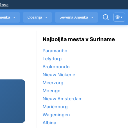
ržave
.
🌐
merika
Oceanija
Severna Amerika
▾
▼
▼
▼
Najboljša mesta v Suriname
Paramaribo
Lelydorp
Brokopondo
Nieuw Nickerie
Meerzorg
Moengo
Nieuw Amsterdam
Mariënburg
Wageningen
Albina