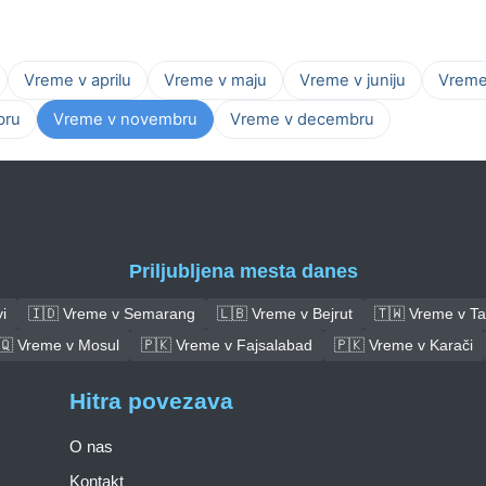
Vreme v aprilu
Vreme v maju
Vreme v juniju
Vreme 
bru
Vreme v novembru
Vreme v decembru
Priljubljena mesta danes
i
🇮🇩 Vreme v Semarang
🇱🇧 Vreme v Bejrut
🇹🇼 Vreme v Ta
🇶 Vreme v Mosul
🇵🇰 Vreme v Fajsalabad
🇵🇰 Vreme v Karači
Hitra povezava
O nas
Kontakt