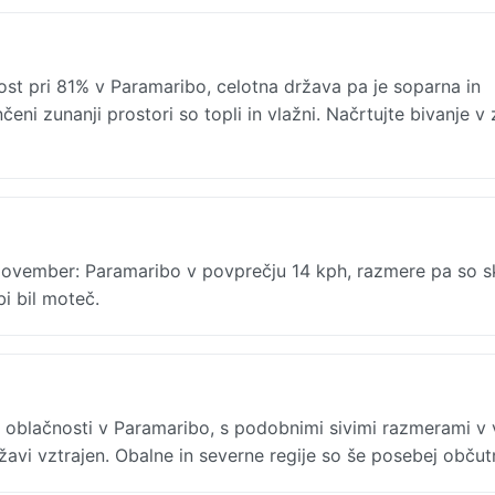
st pri 81% v Paramaribo, celotna država pa je soparna in
eni zunanji prostori so topli in vlažni. Načrtujte bivanje v 
 November: Paramaribo v povprečju 14 kph, razmere pa so s
bi bil moteč.
blačnosti v Paramaribo, s podobnimi sivimi razmerami v 
žavi vztrajen. Obalne in severne regije so še posebej občut