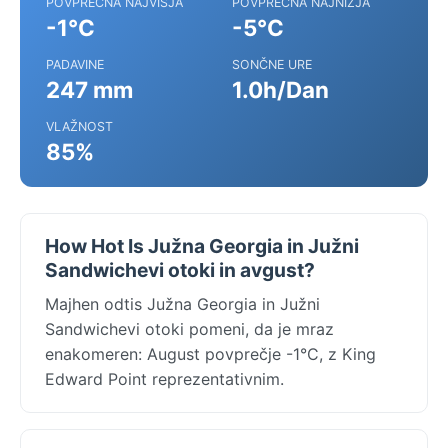
POVPREČNA NAJVIŠJA
POVPREČNA NAJNIŽJA
-1°C
-5°C
PADAVINE
SONČNE URE
247 mm
1.0h/Dan
VLAŽNOST
85%
How Hot Is Južna Georgia in Južni
Sandwichevi otoki in avgust?
Majhen odtis Južna Georgia in Južni
Sandwichevi otoki pomeni, da je mraz
enakomeren: August povprečje -1°C, z King
Edward Point reprezentativnim.