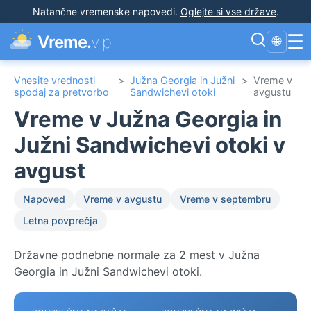
Natančne vremenske napovedi
.
Oglejte si vse države
.
☰
Vreme.
vip
🌐
Vnesite vrednosti
>
Južna Georgia in Južni
>
Vreme v
spodaj za pretvorbo
Sandwichevi otoki
avgustu
Vreme v Južna Georgia in
Južni Sandwichevi otoki v
avgust
Napoved
Vreme v avgustu
Vreme v septembru
Letna povprečja
Državne podnebne normale za 2 mest v Južna
Georgia in Južni Sandwichevi otoki.