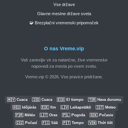
Vse države
Glavne mestne države sveta
🧩 Brezplačni vremenski pripomoček
O nas Vreme.vip
Vaš zanesljiv vir za natančne, žive vremenske
napovedi za mesta po vsem svetu.
Vreme.vip © 2026. Vse pravice pridržane.
🇲🇾
🇮🇩
🇪🇸
🇹🇷
Cuaca
Cuaca
El tiempo
Hava durumu
🇭🇺
🇪🇪
🇱🇻
🇮🇹
Időjárás
Ilm
Laikapstākļi
Meteo
🇫🇷
🇱🇹
🇵🇱
🇸🇰
Météo
Oras
Pogoda
Počasie
🇨🇿
🇫🇮
🇵🇹
🇻🇳
Počasí
Sää
Tempo
Thời tiết