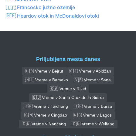
🇹🇫 Francosko južno ozemlje
🇭🇲 Heardov otok in McDonaldovi otoki
Priljubljena mesta danes
🇱🇧 Vreme v Bejrut
🇨🇮 Vreme v Abidžan
🇲🇱 Vreme v Bamako
🇾🇪 Vreme v Sana
🇸🇦 Vreme v Rijad
🇧🇴 Vreme v Santa Cruz de la Sierra
🇹🇼 Vreme v Taichung
🇹🇷 Vreme v Bursa
🇨🇳 Vreme v Čingdao
🇳🇬 Vreme v Lagos
🇨🇳 Vreme v Nančang
🇨🇳 Vreme v Weifang