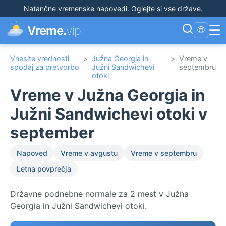
Natančne vremenske napovedi
.
Oglejte si vse države
.
☰
Vreme.
vip
🌐
Vnesite vrednosti
>
Južna Georgia in
>
Vreme v
spodaj za pretvorbo
Južni Sandwichevi
septembru
otoki
Vreme v Južna Georgia in
Južni Sandwichevi otoki v
september
Napoved
Vreme v avgustu
Vreme v septembru
Letna povprečja
Državne podnebne normale za 2 mest v Južna
Georgia in Južni Sandwichevi otoki.