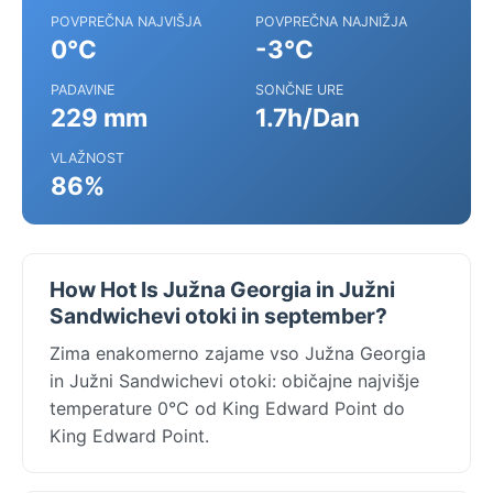
POVPREČNA NAJVIŠJA
POVPREČNA NAJNIŽJA
0°C
-3°C
PADAVINE
SONČNE URE
229 mm
1.7h/Dan
VLAŽNOST
86%
How Hot Is Južna Georgia in Južni
Sandwichevi otoki in september?
Zima enakomerno zajame vso Južna Georgia
in Južni Sandwichevi otoki: običajne najvišje
temperature 0°C od King Edward Point do
King Edward Point.