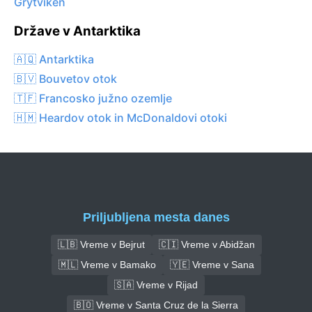
Grytviken
Države v Antarktika
🇦🇶 Antarktika
🇧🇻 Bouvetov otok
🇹🇫 Francosko južno ozemlje
🇭🇲 Heardov otok in McDonaldovi otoki
Priljubljena mesta danes
🇱🇧 Vreme v Bejrut
🇨🇮 Vreme v Abidžan
🇲🇱 Vreme v Bamako
🇾🇪 Vreme v Sana
🇸🇦 Vreme v Rijad
🇧🇴 Vreme v Santa Cruz de la Sierra