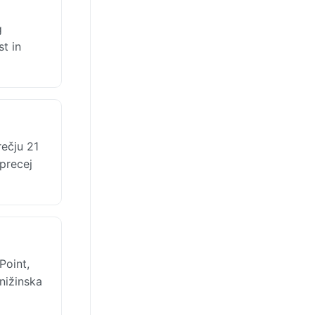
g
t in
ečju 21
precej
Point,
 nižinska