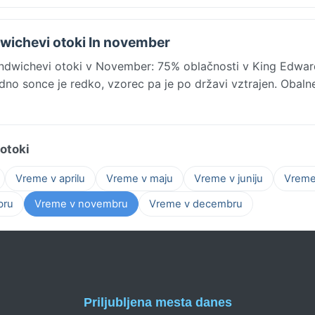
dwichevi otoki In november
ndwichevi otoki v November: 75% oblačnosti v King Edward
dno sonce je redko, vzorec pa je po državi vztrajen. Obalne
otoki
Vreme v aprilu
Vreme v maju
Vreme v juniju
Vreme 
bru
Vreme v novembru
Vreme v decembru
Priljubljena mesta danes