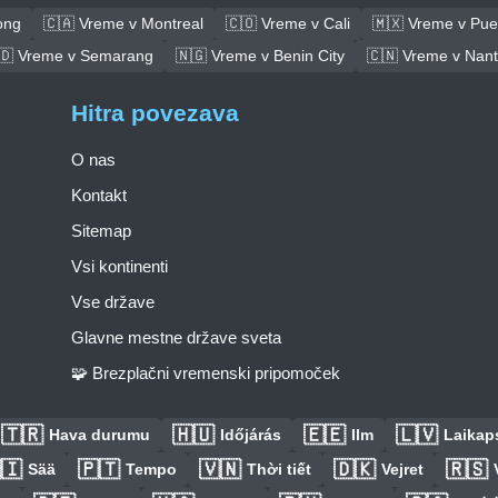
ong
🇨🇦 Vreme v Montreal
🇨🇴 Vreme v Cali
🇲🇽 Vreme v Pue
🇩 Vreme v Semarang
🇳🇬 Vreme v Benin City
🇨🇳 Vreme v Nan
Hitra povezava
O nas
Kontakt
Sitemap
Vsi kontinenti
Vse države
Glavne mestne države sveta
🧩 Brezplačni vremenski pripomoček
🇹🇷
🇭🇺
🇪🇪
🇱🇻
Hava durumu
Időjárás
Ilm
Laikaps
🇮
🇵🇹
🇻🇳
🇩🇰
🇷🇸
Sää
Tempo
Thời tiết
Vejret