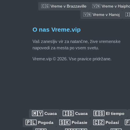
🇨🇬 Vreme v Brazzaville
🇻🇳 Vreme v Haiph
🇻🇳 Vreme v Hanoj
🇮
O nas Vreme.vip
Vaš zanesljiv vir za natančne, žive vremenske
napovedi za mesta po vsem svetu.
Vreme.vip © 2026. Vse pravice pridržane.
🇲🇾
🇮🇩
🇪🇸
Cuaca
Cuaca
El tiempo
🇵🇱
🇸🇰
🇨🇿

Pogoda
Počasie
Počasí