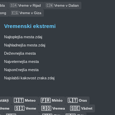
bla
🇸🇦 Vreme v Rijad
🇨🇳 Vreme v Dalian
tong
🇪🇬 Vreme v Giza
Vremenski ekstremi
Najtoplejša mesta zdaj
Najhladnejša mesta zdaj
Deževnejša mesta
Najveternejša mesta
Najsončnejša mesta
Najslabši kakovost zraka zdaj
🇮🇹
🇫🇷
🇱🇹
tākļi
Meteo
Météo
Oras
🇸🇮
🇷🇴
🇸🇪
Vreme
Vreme
Vremea
Vädret