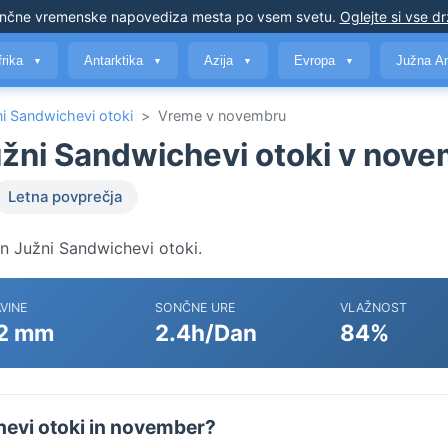
nčne vremenske napovedi
za mesta po vsem svetu
.
Oglejte si vse d
frika
Antarktika
Azija
Evropa
Južna A
▼
▼
▼
▼
ni Sandwichevi otoki
>
Vreme v novembru
užni Sandwichevi otoki v nov
Letna povprečja
n Južni Sandwichevi otoki.
VINE
SONČNE URE
VLAŽNOST
2 mm
2.4h/Dan
84%
hevi otoki in november?