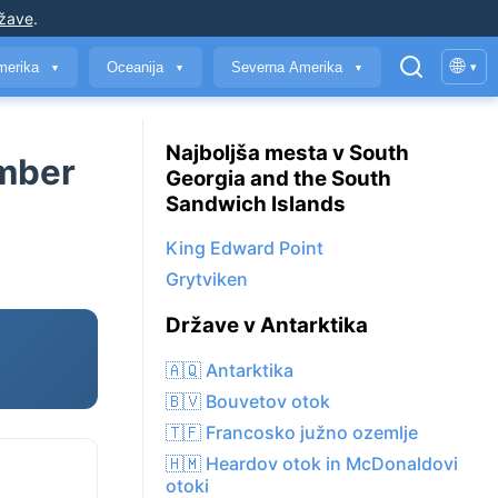
ržave
.
🌐
merika
Oceanija
Severna Amerika
▾
▼
▼
▼
Najboljša mesta v South
ember
Georgia and the South
Sandwich Islands
King Edward Point
Grytviken
Države v Antarktika
🇦🇶 Antarktika
🇧🇻 Bouvetov otok
🇹🇫 Francosko južno ozemlje
🇭🇲 Heardov otok in McDonaldovi
otoki