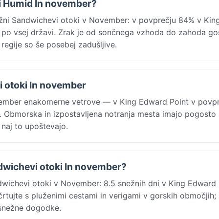
ki Humid In november?
užni Sandwichevi otoki v November: v povprečju 84% v Kin
po vsej državi. Zrak je od sončnega vzhoda do zahoda gos
 regije so še posebej zadušljive.
i otoki In november
vember enakomerne vetrove — v King Edward Point v povpr
j. Obmorska in izpostavljena notranja mesta imajo pogosto 
, naj to upoštevajo.
dwichevi otoki In november?
dwichevi otoki v November: 8.5 snežnih dni v King Edward 
ačrtujte s pluženimi cestami in verigami v gorskih območjih;
 snežne dogodke.