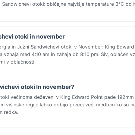
Sandwichevi otoki: običajne najvišje temperature 3°C od 
chevi otoki in november
rgia in Južni Sandwichevi otoki v November: King Edward
 vzhaja med 4:10 am in zahaja ob 8:10 pm. Siv, oblačen vz
mi v oblačnosti.
dwichevi otoki In november?
otoki večinoma deževen: v King Edward Point pade 192mm
n višinske regije lahko dobijo precej več, medtem ko so n
n redka.