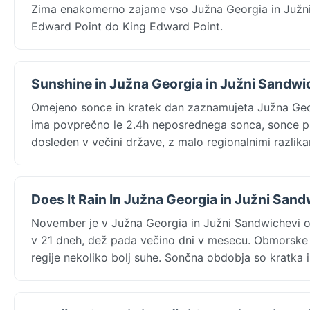
Zima enakomerno zajame vso Južna Georgia in Južni 
Edward Point do King Edward Point.
Sunshine in Južna Georgia in Južni Sandwi
Omejeno sonce in kratek dan zaznamujeta Južna Geo
ima povprečno le 2.4h neposrednega sonca, sonce pa
dosleden v večini države, z malo regionalnimi razlika
Does It Rain In Južna Georgia in Južni San
November je v Južna Georgia in Južni Sandwichevi 
v 21 dneh, dež pada večino dni v mesecu. Obmorske i
regije nekoliko bolj suhe. Sončna obdobja so kratka i