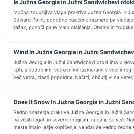
Is Južna Georgia in Južni Sandwichevi oto
Močna zadušljiva vlaga prekriva Južna Georgia in J
Edward Point, podobne nasičene razmere pa vladajo 
težak, ponoči pa le malo olajšanja. Obalne in tropske
Wind In Južna Georgia in Južni Sandwichev
Južna Georgia in Južni Sandwichevi otoki ima v No
kph, s podobnimi vetrovnimi razmerami v večini regi
več vetra, zlasti popoldne. Načrti, občutljivi na veter
Does It Snow In Južna Georgia in Južni San
Redno sneženje prekriva Južna Georgia in Južni San
na višjih legah in severnih regijah pa ga je še več. N
mesta imajo lažje kopičenje, vendar še vedno redne