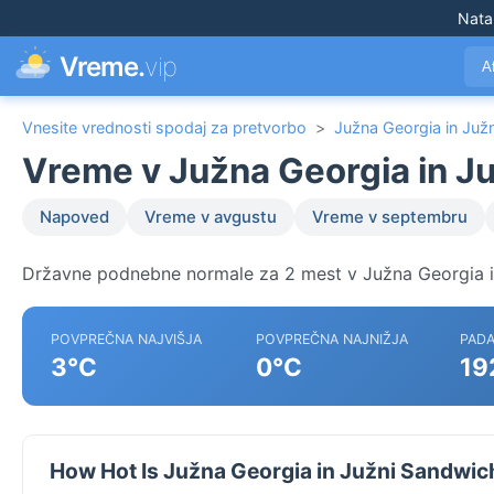
Nata
Vreme.
vip
A
Vnesite vrednosti spodaj za pretvorbo
>
Južna Georgia in Juž
Vreme v Južna Georgia in J
Napoved
Vreme v avgustu
Vreme v septembru
Državne podnebne normale za 2 mest v Južna Georgia i
POVPREČNA NAJVIŠJA
POVPREČNA NAJNIŽJA
PADA
3°C
0°C
19
How Hot Is Južna Georgia in Južni Sandwic