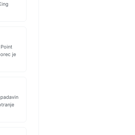
King
 Point
orec je
 padavin
otranje