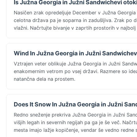
Is Južna Georgia in Južni Sandwichevi oto
Nasičen zrak opredeljuje December v Južna Georgia i
celotna država pa je soparna in zadušljiva. Zrak po de
vlažni. Načrtujte bivanje v zaprtih prostorih v najbol
Wind In Južna Georgia in Južni Sandwichev
Vztrajen veter oblikuje Južna Georgia in Južni Sand
enakomernim vetrom po vsej državi. Razmere so ideal
natančna dela na prostem.
Does It Snow In Južna Georgia in Južni San
Redno sneženje prekriva Južna Georgia in Južni Sand
višjih legah in severnih regijah pa ga je še več. Načr
mesta imajo lažje kopičenje, vendar še vedno redne