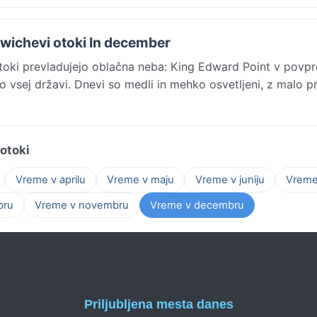
dwichevi otoki In december
oki prevladujejo oblačna neba: King Edward Point v povpr
 vsej državi. Dnevi so medli in mehko osvetljeni, z malo p
otoki
Vreme v aprilu
Vreme v maju
Vreme v juniju
Vreme 
bru
Vreme v novembru
Vreme v decembru
Priljubljena mesta danes