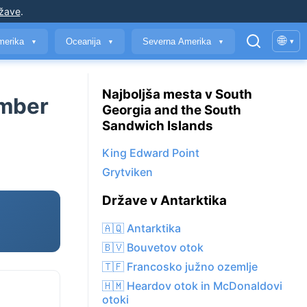
ržave
.
🌐
merika
Oceanija
Severna Amerika
▾
▼
▼
▼
Najboljša mesta v South
ember
Georgia and the South
Sandwich Islands
King Edward Point
Grytviken
Države v Antarktika
🇦🇶 Antarktika
🇧🇻 Bouvetov otok
🇹🇫 Francosko južno ozemlje
🇭🇲 Heardov otok in McDonaldovi
otoki