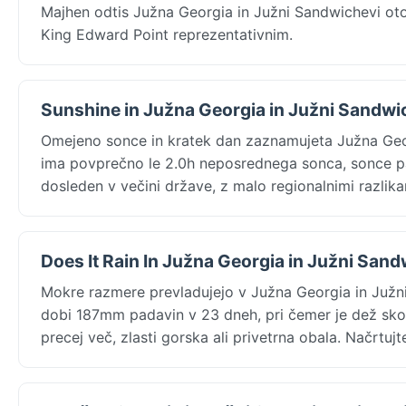
Majhen odtis Južna Georgia in Južni Sandwichevi o
King Edward Point reprezentativnim.
Sunshine in Južna Georgia in Južni Sandwi
Omejeno sonce in kratek dan zaznamujeta Južna Geo
ima povprečno le 2.0h neposrednega sonca, sonce pa
dosleden v večini države, z malo regionalnimi razlika
Does It Rain In Južna Georgia in Južni San
Mokre razmere prevladujejo v Južna Georgia in Juž
dobi 187mm padavin v 23 dneh, pri čemer je dež skor
precej več, zlasti gorska ali privetrna obala. Načrtu