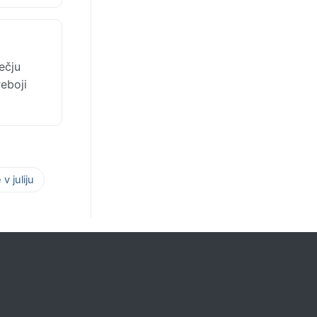
ečju
reboji
v juliju