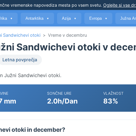
nčne vremenske napovedi
za mesta po vsem svetu
.
Oglejte si vse d
frika
Antarktika
Azija
Evropa
Južna A
▼
▼
▼
▼
ni Sandwichevi otoki
>
Vreme v decembru
užni Sandwichevi otoki v dec
Letna povprečja
n Južni Sandwichevi otoki.
VINE
SONČNE URE
VLAŽNOST
7 mm
2.0h/Dan
83%
hevi otoki in december?