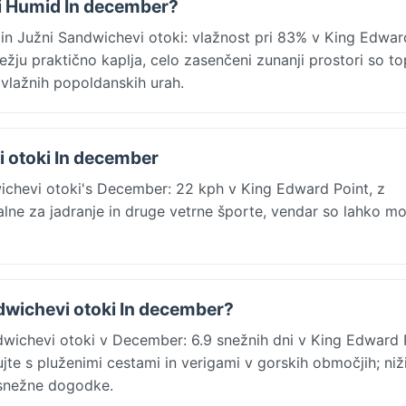
ki Humid In december?
n Južni Sandwichevi otoki: vlažnost pri 83% v King Edward
žju praktično kaplja, celo zasenčeni zunanji prostori so top
j vlažnih popoldanskih urah.
i otoki In december
wichevi otoki's December: 22 kph v King Edward Point, z
ne za jadranje in druge vetrne športe, vendar so lahko m
dwichevi otoki In december?
wichevi otoki v December: 6.9 snežnih dni v King Edward P
tujte s pluženimi cestami in verigami v gorskih območjih; niž
 snežne dogodke.