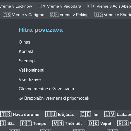
 Vreme v Lucknow
🇮🇳 Vreme v Vadodara
🇪🇹 Vreme v Adis Abe
🇹🇷 Vreme v Carigrad
🇨🇳 Vreme v Peking
🇸🇩 Vreme v Khar
Hitra povezava
O nas
Kontakt
Sitemap
Vsi kontinenti
Vse države
Glavne mestne države sveta
🧩 Brezplačni vremenski pripomoček
🇹🇷
🇭🇺
🇪🇪
🇱🇻
Hava durumu
Időjárás
Ilm
Laikaps
🇮
🇵🇹
🇻🇳
🇩🇰
🇷🇸
Sää
Tempo
Thời tiết
Vejret