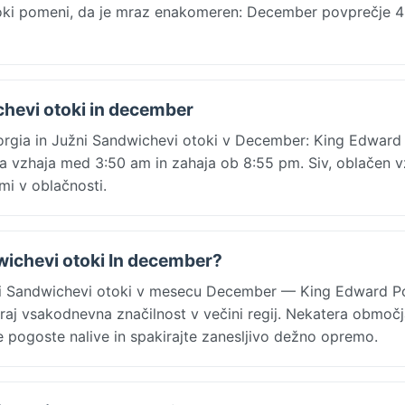
toki pomeni, da je mraz enakomeren: December povprečje 4
chevi otoki in december
rgia in Južni Sandwichevi otoki v December: King Edward 
 vzhaja med 3:50 am in zahaja ob 8:55 pm. Siv, oblačen v
mi v oblačnosti.
dwichevi otoki In december?
ni Sandwichevi otoki v mesecu December — King Edward P
aj vsakodnevna značilnost v večini regij. Nekatera območj
jte pogoste nalive in spakirajte zanesljivo dežno opremo.