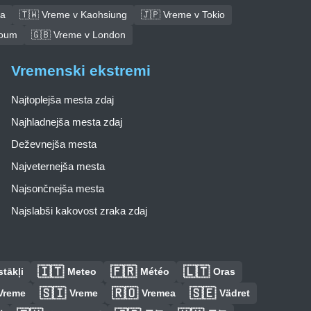
ba
🇹🇼 Vreme v Kaohsiung
🇯🇵 Vreme v Tokio
toum
🇬🇧 Vreme v London
Vremenski ekstremi
Najtoplejša mesta zdaj
Najhladnejša mesta zdaj
Deževnejša mesta
Najveternejša mesta
Najsončnejša mesta
Najslabši kakovost zraka zdaj
🇮🇹
🇫🇷
🇱🇹
tākļi
Meteo
Météo
Oras
🇸🇮
🇷🇴
🇸🇪
Vreme
Vreme
Vremea
Vädret