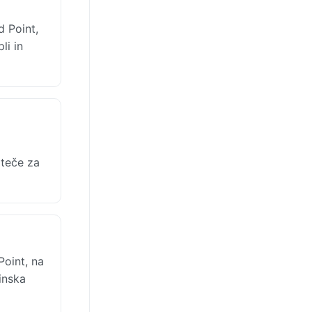
 Point,
li in
oteče za
oint, na
inska