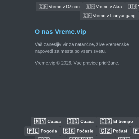
🇨🇳 Vreme v Džinan
🇬🇭 Vreme v Akra
🇮🇳
🇨🇳 Vreme v Lianyungang
O nas Vreme.vip
Vaš zanesljiv vir za natančne, žive vremenske
napovedi za mesta po vsem svetu.
Vreme.vip © 2026. Vse pravice pridržane.
🇲🇾
🇮🇩
🇪🇸
Cuaca
Cuaca
El tiempo
🇵🇱
🇸🇰
🇨🇿

Pogoda
Počasie
Počasí