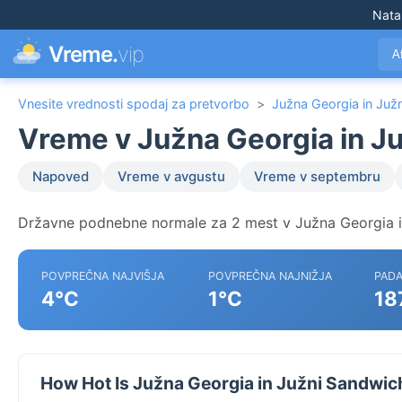
Nata
Vreme.
vip
A
Vnesite vrednosti spodaj za pretvorbo
>
Južna Georgia in Juž
Vreme v Južna Georgia in J
Napoved
Vreme v avgustu
Vreme v septembru
Državne podnebne normale za 2 mest v Južna Georgia i
POVPREČNA NAJVIŠJA
POVPREČNA NAJNIŽJA
PADA
4°C
1°C
18
How Hot Is Južna Georgia in Južni Sandwic