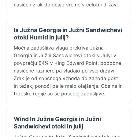
nasičen zrak določajo vreme v celotni državi.
Is Južna Georgia in Južni Sandwichevi
otoki Humid In julij?
Močna zadušljiva vlaga prekriva Južna
Georgia in Južni Sandwichevi otoki v July: v
povprečju 84% v King Edward Point, podobne
nasičene razmere pa vladajo po vsej državi.
Zrak je od sončnega vzhoda do zahoda gost
in težak, ponoči pa le malo olajšanja. Obalne in
tropske regije so še posebej zadušljive.
Wind In Južna Georgia in Južni
Sandwichevi otoki In julij
Južna Georgia in Južni Sandwichevi otoki ima