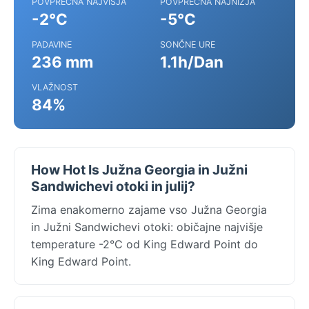
POVPREČNA NAJVIŠJA
POVPREČNA NAJNIŽJA
-2°C
-5°C
PADAVINE
SONČNE URE
236 mm
1.1h/Dan
VLAŽNOST
84%
How Hot Is Južna Georgia in Južni
Sandwichevi otoki in julij?
Zima enakomerno zajame vso Južna Georgia
in Južni Sandwichevi otoki: običajne najvišje
temperature -2°C od King Edward Point do
King Edward Point.