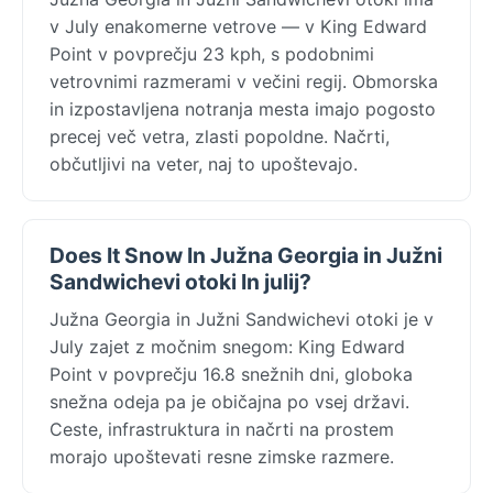
v July enakomerne vetrove — v King Edward
Point v povprečju 23 kph, s podobnimi
vetrovnimi razmerami v večini regij. Obmorska
in izpostavljena notranja mesta imajo pogosto
precej več vetra, zlasti popoldne. Načrti,
občutljivi na veter, naj to upoštevajo.
Does It Snow In Južna Georgia in Južni
Sandwichevi otoki In julij?
Južna Georgia in Južni Sandwichevi otoki je v
July zajet z močnim snegom: King Edward
Point v povprečju 16.8 snežnih dni, globoka
snežna odeja pa je običajna po vsej državi.
Ceste, infrastruktura in načrti na prostem
morajo upoštevati resne zimske razmere.