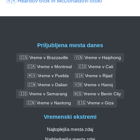
🇭🇲 Heardov otok in McDonaldovi otoki
Priljubljena mesta danes
🇨🇬 Vreme v Brazzaville
🇻🇳 Vreme v Haiphong
🇨🇦 Vreme v Montreal
🇨🇴 Vreme v Cali
🇲🇽 Vreme v Puebla
🇸🇦 Vreme v Rijad
🇨🇳 Vreme v Dalian
🇻🇳 Vreme v Hanoj
🇮🇩 Vreme v Semarang
🇳🇬 Vreme v Benin City
🇨🇳 Vreme v Nantong
🇪🇬 Vreme v Giza
Vremenski ekstremi
Najtoplejša mesta zdaj
Najhladnejša mesta zdaj