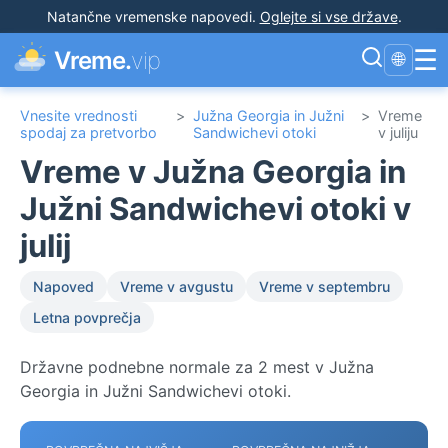
Natančne vremenske napovedi
.
Oglejte si vse države
.
☰
Vreme.
vip
🌐
Vnesite vrednosti
>
Južna Georgia in Južni
>
Vreme
spodaj za pretvorbo
Sandwichevi otoki
v juliju
Vreme v Južna Georgia in
Južni Sandwichevi otoki v
julij
Napoved
Vreme v avgustu
Vreme v septembru
Letna povprečja
Državne podnebne normale za 2 mest v Južna
Georgia in Južni Sandwichevi otoki.