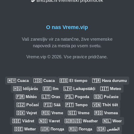
🧩 Brezplačni vremenski pripomoček
O nas Vreme.vip
Vaš zanesljiv vir za natančne, žive vremenske
napovedi za mesta po vsem svetu.
Vreme.vip © 2026. Vse pravice pridržane.
🇲🇾
🇮🇩
🇪🇸
🇹🇷
Cuaca
Cuaca
El tiempo
Hava durumu
🇭🇺
🇪🇪
🇱🇻
🇮🇹
Időjárás
Ilm
Laikapstākļi
Meteo
🇫🇷
🇱🇹
🇵🇱
🇸🇰
Météo
Oras
Pogoda
Počasie
🇨🇿
🇫🇮
🇵🇹
🇻🇳
Počasí
Sää
Tempo
Thời tiết
🇩🇰
🇷🇸
🇸🇮
🇷🇴
Vejret
Vreme
Vreme
Vremea
🇸🇪
🇳🇴
🇬🇧🇺🇸
🇳🇱
Vädret
Været
Weather
Weer
🇩🇪
🇺🇦
🇷🇺
🇸🇦
Wetter
Погода
Погода
الطقس