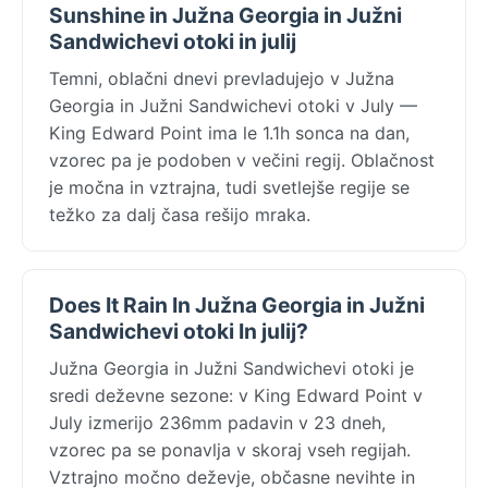
Sunshine in Južna Georgia in Južni
Sandwichevi otoki in julij
Temni, oblačni dnevi prevladujejo v Južna
Georgia in Južni Sandwichevi otoki v July —
King Edward Point ima le 1.1h sonca na dan,
vzorec pa je podoben v večini regij. Oblačnost
je močna in vztrajna, tudi svetlejše regije se
težko za dalj časa rešijo mraka.
Does It Rain In Južna Georgia in Južni
Sandwichevi otoki In julij?
Južna Georgia in Južni Sandwichevi otoki je
sredi deževne sezone: v King Edward Point v
July izmerijo 236mm padavin v 23 dneh,
vzorec pa se ponavlja v skoraj vseh regijah.
Vztrajno močno deževje, občasne nevihte in