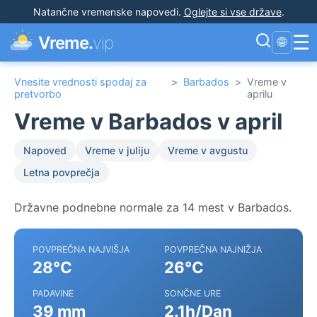
Natančne vremenske napovedi
.
Oglejte si vse države
.
☰
Vreme.
vip
🌐
Vnesite vrednosti spodaj za
>
Barbados
>
Vreme v
pretvorbo
aprilu
Vreme v Barbados v april
Napoved
Vreme v juliju
Vreme v avgustu
Letna povprečja
Državne podnebne normale za 14 mest v Barbados.
POVPREČNA NAJVIŠJA
POVPREČNA NAJNIŽJA
28°C
26°C
PADAVINE
SONČNE URE
39 mm
2.1h/Dan