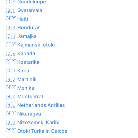
🇬🇵 Guadeloupe
🇬🇹 Gvatemala
🇭🇹 Haiti
🇭🇳 Honduras
🇯🇲 Jamajka
🇰🇾 Kajmanski otoki
🇨🇦 Kanada
🇨🇷 Kostarika
🇨🇺 Kuba
🇲🇶 Martinik
🇲🇽 Mehika
🇲🇸 Montserrat
🇳🇱 Netherlands Antilles
🇳🇮 Nikaragva
🇧🇶 Nizozemski Karibi
🇹🇨 Otoki Turks in Caicos