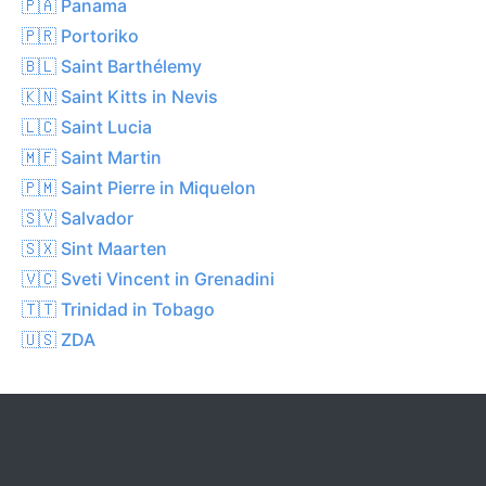
🇵🇦 Panama
🇵🇷 Portoriko
🇧🇱 Saint Barthélemy
🇰🇳 Saint Kitts in Nevis
🇱🇨 Saint Lucia
🇲🇫 Saint Martin
🇵🇲 Saint Pierre in Miquelon
🇸🇻 Salvador
🇸🇽 Sint Maarten
🇻🇨 Sveti Vincent in Grenadini
🇹🇹 Trinidad in Tobago
🇺🇸 ZDA