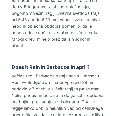
Barbados ima malo sonca v April: le 2.1h na
dan v Bridgetown, z obilno oblačnostjo,
pogosto v večini regij. Dnevna svetloba traja
od 5:45 am do 6:10 pm, vendar vztrajno sivo
nebo in oblačna obdobja pomenijo, da je
neposredna sončna svetloba resnično redka.
Mnogi dnevi minejo brez daljših sončnih
obdobij.
Does It Rain In Barbados In april?
Večina regij Barbados ostaja suhih v mesecu
April — Bridgetown ima povprečno 39mm
padavin v 7 dneh, v sušnih regijah pa še manj.
Nalivi pridejo in odidejo, a dolga suha obdobja
med njimi prevladujejo v koledarju. Obalne
regije lahko dobijo nekoliko več od celinskega
povprečja, vendar je celoten vzorec zanesljivo