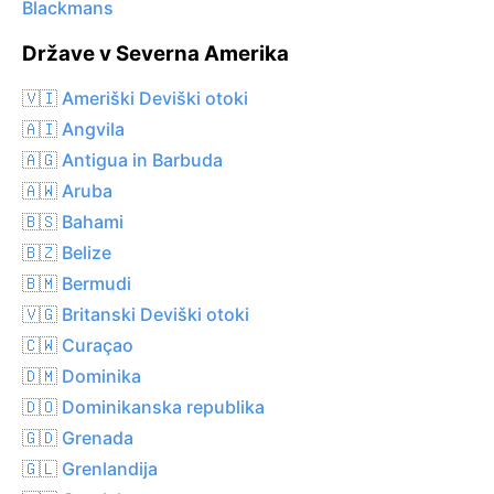
Blackmans
Države v Severna Amerika
🇻🇮 Ameriški Deviški otoki
🇦🇮 Angvila
🇦🇬 Antigua in Barbuda
🇦🇼 Aruba
🇧🇸 Bahami
🇧🇿 Belize
🇧🇲 Bermudi
🇻🇬 Britanski Deviški otoki
🇨🇼 Curaçao
🇩🇲 Dominika
🇩🇴 Dominikanska republika
🇬🇩 Grenada
🇬🇱 Grenlandija