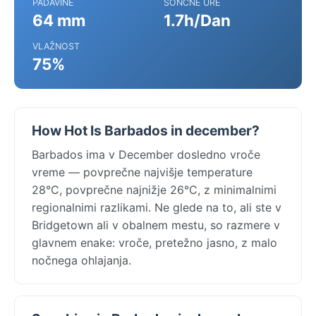
PADAVINE
SONČNE URE
64 mm
1.7h/Dan
VLAŽNOST
75%
How Hot Is Barbados in december?
Barbados ima v December dosledno vroče
vreme — povprečne najvišje temperature
28°C, povprečne najnižje 26°C, z minimalnimi
regionalnimi razlikami. Ne glede na to, ali ste v
Bridgetown ali v obalnem mestu, so razmere v
glavnem enake: vroče, pretežno jasno, z malo
nočnega ohlajanja.