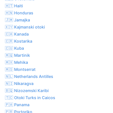
🇭🇹 Haiti
🇭🇳 Honduras
🇯🇲 Jamajka
🇰🇾 Kajmanski otoki
🇨🇦 Kanada
🇨🇷 Kostarika
🇨🇺 Kuba
🇲🇶 Martinik
🇲🇽 Mehika
🇲🇸 Montserrat
🇳🇱 Netherlands Antilles
🇳🇮 Nikaragva
🇧🇶 Nizozemski Karibi
🇹🇨 Otoki Turks in Caicos
🇵🇦 Panama
🇵🇷 Portoriko