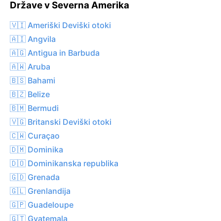
Države v Severna Amerika
🇻🇮 Ameriški Deviški otoki
🇦🇮 Angvila
🇦🇬 Antigua in Barbuda
🇦🇼 Aruba
🇧🇸 Bahami
🇧🇿 Belize
🇧🇲 Bermudi
🇻🇬 Britanski Deviški otoki
🇨🇼 Curaçao
🇩🇲 Dominika
🇩🇴 Dominikanska republika
🇬🇩 Grenada
🇬🇱 Grenlandija
🇬🇵 Guadeloupe
🇬🇹 Gvatemala