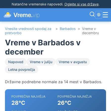
Natančne vremenske napovedi
.
Oglejte si vse države
.
☰
Vreme.
vip
🌐
Vnesite vrednosti spodaj za
>
Barbados
>
Vreme v
pretvorbo
decembru
Vreme v Barbados v
december
Napoved
Vreme v juliju
Vreme v avgustu
Letna povprečja
Državne podnebne normale za 14 mest v Barbados.
POVPREČNA NAJVIŠJA
POVPREČNA NAJNIŽJA
28°C
26°C