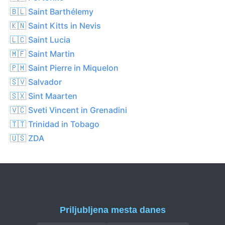
🇧🇱 Saint Barthélemy
🇰🇳 Saint Kitts in Nevis
🇱🇨 Saint Lucia
🇲🇫 Saint Martin
🇵🇲 Saint Pierre in Miquelon
🇸🇻 Salvador
🇸🇽 Sint Maarten
🇻🇨 Sveti Vincent in Grenadini
🇹🇹 Trinidad in Tobago
🇺🇸 ZDA
Priljubljena mesta danes