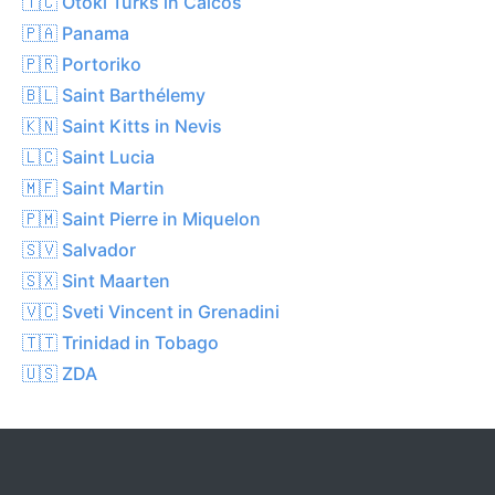
🇹🇨 Otoki Turks in Caicos
🇵🇦 Panama
🇵🇷 Portoriko
🇧🇱 Saint Barthélemy
🇰🇳 Saint Kitts in Nevis
🇱🇨 Saint Lucia
🇲🇫 Saint Martin
🇵🇲 Saint Pierre in Miquelon
🇸🇻 Salvador
🇸🇽 Sint Maarten
🇻🇨 Sveti Vincent in Grenadini
🇹🇹 Trinidad in Tobago
🇺🇸 ZDA