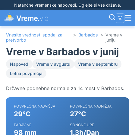
Natančne vremenske napovedi
.
Oglejte si vse države
.
☰
Vreme.
vip
🌐
Vnesite vrednosti spodaj za
>
Barbados
>
Vreme v
pretvorbo
juniju
Vreme v Barbados v junij
Napoved
Vreme v avgustu
Vreme v septembru
Letna povprečja
Državne podnebne normale za 14 mest v Barbados.
POVPREČNA NAJVIŠJA
POVPREČNA NAJNIŽJA
29°C
27°C
PADAVINE
SONČNE URE
98 mm
1.3h/Dan