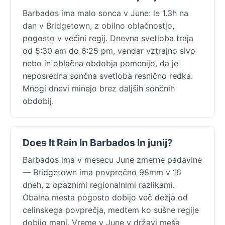
Barbados ima malo sonca v June: le 1.3h na
dan v Bridgetown, z obilno oblačnostjo,
pogosto v večini regij. Dnevna svetloba traja
od 5:30 am do 6:25 pm, vendar vztrajno sivo
nebo in oblačna obdobja pomenijo, da je
neposredna sončna svetloba resnično redka.
Mnogi dnevi minejo brez daljših sončnih
obdobij.
Does It Rain In Barbados In junij?
Barbados ima v mesecu June zmerne padavine
— Bridgetown ima povprečno 98mm v 16
dneh, z opaznimi regionalnimi razlikami.
Obalna mesta pogosto dobijo več dežja od
celinskega povprečja, medtem ko sušne regije
dobijo manj. Vreme v June v državi meša