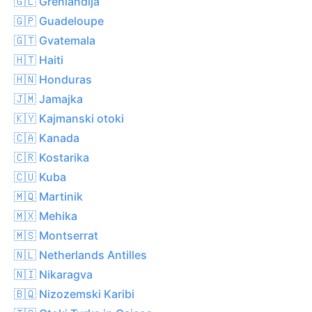
🇬🇱 Grenlandija
🇬🇵 Guadeloupe
🇬🇹 Gvatemala
🇭🇹 Haiti
🇭🇳 Honduras
🇯🇲 Jamajka
🇰🇾 Kajmanski otoki
🇨🇦 Kanada
🇨🇷 Kostarika
🇨🇺 Kuba
🇲🇶 Martinik
🇲🇽 Mehika
🇲🇸 Montserrat
🇳🇱 Netherlands Antilles
🇳🇮 Nikaragva
🇧🇶 Nizozemski Karibi