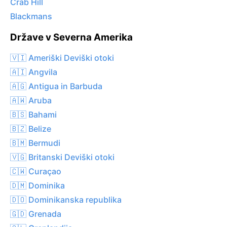
Crab Hill
Blackmans
Države v Severna Amerika
🇻🇮 Ameriški Deviški otoki
🇦🇮 Angvila
🇦🇬 Antigua in Barbuda
🇦🇼 Aruba
🇧🇸 Bahami
🇧🇿 Belize
🇧🇲 Bermudi
🇻🇬 Britanski Deviški otoki
🇨🇼 Curaçao
🇩🇲 Dominika
🇩🇴 Dominikanska republika
🇬🇩 Grenada