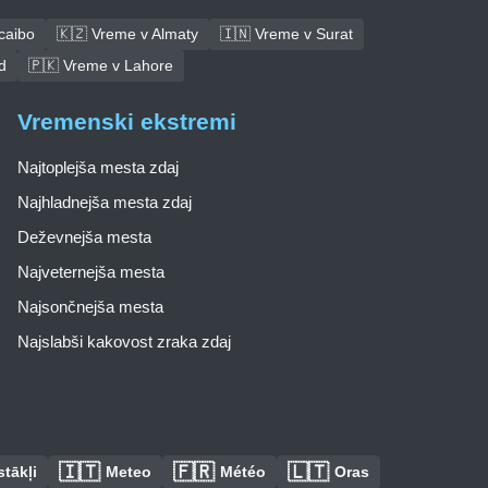
caibo
🇰🇿 Vreme v Almaty
🇮🇳 Vreme v Surat
d
🇵🇰 Vreme v Lahore
Vremenski ekstremi
Najtoplejša mesta zdaj
Najhladnejša mesta zdaj
Deževnejša mesta
Najveternejša mesta
Najsončnejša mesta
Najslabši kakovost zraka zdaj
🇮🇹
🇫🇷
🇱🇹
tākļi
Meteo
Météo
Oras