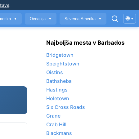
ržave
.
🌐
merika
Oceanija
Severna Amerika
▾
▼
▼
▼
Najboljša mesta v Barbados
Bridgetown
Speightstown
Oistins
Bathsheba
Hastings
Holetown
Six Cross Roads
Crane
Crab Hill
Blackmans