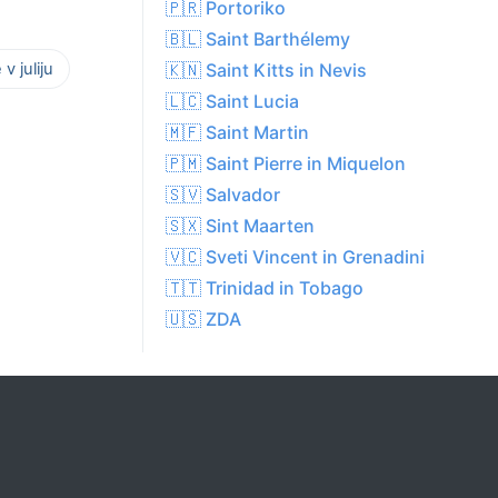
🇵🇷 Portoriko
🇧🇱 Saint Barthélemy
v juliju
🇰🇳 Saint Kitts in Nevis
🇱🇨 Saint Lucia
🇲🇫 Saint Martin
🇵🇲 Saint Pierre in Miquelon
🇸🇻 Salvador
🇸🇽 Sint Maarten
🇻🇨 Sveti Vincent in Grenadini
🇹🇹 Trinidad in Tobago
🇺🇸 ZDA