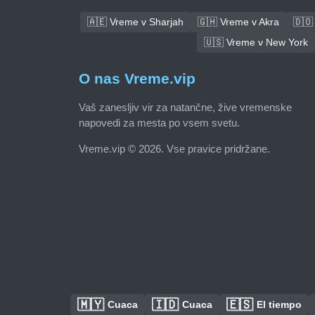
🇦🇪 Vreme v Sharjah
🇬🇭 Vreme v Akra
🇩🇴
🇺🇸 Vreme v New York
O nas Vreme.vip
Vaš zanesljiv vir za natančne, žive vremenske
napovedi za mesta po vsem svetu.
Vreme.vip © 2026. Vse pravice pridržane.
🇲🇾
🇮🇩
🇪🇸
Cuaca
Cuaca
El tiempo