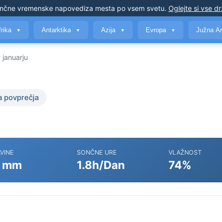
nčne vremenske napovedi
za mesta po vsem svetu
.
Oglejte si vse d
frika
Antarktika
Azija
Evropa
Južna A
▼
▼
▼
▼
 januarju
a povprečja
VINE
SONČNE URE
VLAŽNOST
 mm
1.8h/Dan
74%