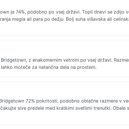
own je 74%, podobno po vsej državi. Topli dnevi se zdijo 
ranja megla ali para po dežju. Bolj suha višavska ali celinsk
 v Bridgetown, z enakomernim vetrom po vsej državi. Razme
so lahko moteče za natančna dela na prostem.
Bridgetown 72% pokritosti, podobno oblačne razmere v več
čakujte sive predele med kratkimi svetlimi trenutki. Obale 