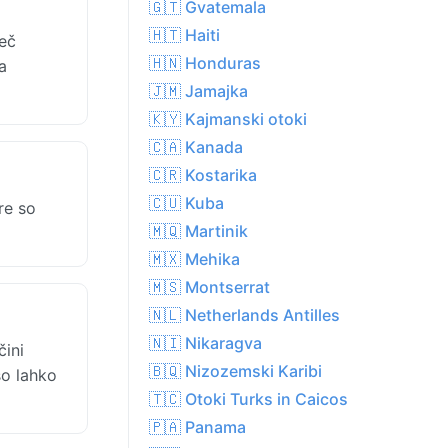
🇬🇹 Gvatemala
🇭🇹 Haiti
več
🇭🇳 Honduras
a
🇯🇲 Jamajka
🇰🇾 Kajmanski otoki
🇨🇦 Kanada
🇨🇷 Kostarika
🇨🇺 Kuba
re so
🇲🇶 Martinik
🇲🇽 Mehika
🇲🇸 Montserrat
🇳🇱 Netherlands Antilles
🇳🇮 Nikaragva
ini
🇧🇶 Nizozemski Karibi
so lahko
🇹🇨 Otoki Turks in Caicos
🇵🇦 Panama