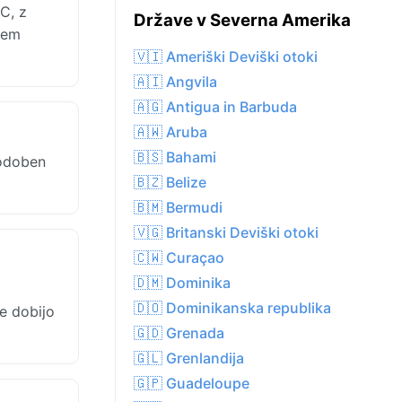
C, z
Države v Severna Amerika
nem
🇻🇮 Ameriški Deviški otoki
🇦🇮 Angvila
🇦🇬 Antigua in Barbuda
🇦🇼 Aruba
🇧🇸 Bahami
podoben
🇧🇿 Belize
🇧🇲 Bermudi
🇻🇬 Britanski Deviški otoki
🇨🇼 Curaçao
🇩🇲 Dominika
🇩🇴 Dominikanska republika
e dobijo
🇬🇩 Grenada
🇬🇱 Grenlandija
🇬🇵 Guadeloupe