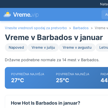
Nata
Vreme.
vip
A
Vnesite vrednosti spodaj za pretvorbo
>
Barbados
>
Vreme v
Vreme v Barbados v januar
Napoved
Vreme v juliju
Vreme v avgustu
Letn
Državne podnebne normale za 14 mest v Barbados.
POVPREČNA NAJVIŠJA
POVPREČNA NAJNIŽJA
PADA
27°C
25°C
44
How Hot Is Barbados in januar?