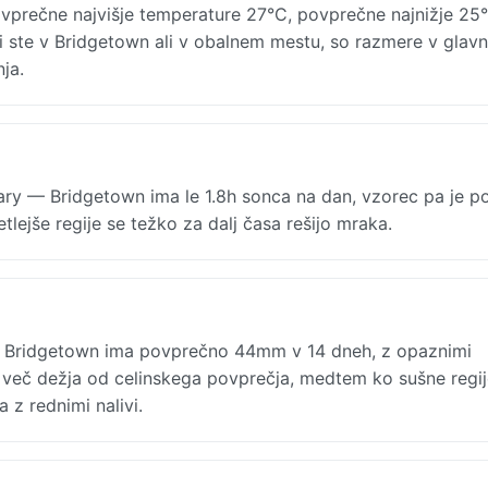
prečne najvišje temperature 27°C, povprečne najnižje 25°
ali ste v Bridgetown ali v obalnem mestu, so razmere v glav
ja.
uary — Bridgetown ima le 1.8h sonca na dan, vzorec pa je 
etlejše regije se težko za dalj časa rešijo mraka.
 Bridgetown ima povprečno 44mm v 14 dneh, z opaznimi
 več dežja od celinskega povprečja, medtem ko sušne regij
z rednimi nalivi.