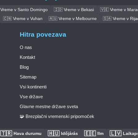
 Vreme v Santo Domingo
🇮🇩 Vreme v Bekasi
🇻🇪 Vreme v Mara
🇨🇳 Vreme v Vuhan
🇦🇺 Vreme v Melbourne
🇸🇦 Vreme v Rija
Hitra povezava
O nas
Kontakt
Blog
Sitemap
Vsi kontinenti
Vse države
Glavne mestne države sveta
🧩 Brezplačni vremenski pripomoček
🇹🇷
🇭🇺
🇪🇪
🇱🇻
Hava durumu
Időjárás
Ilm
Laikaps