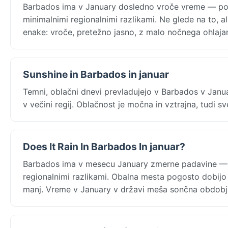
Barbados ima v January dosledno vroče vreme — pov
minimalnimi regionalnimi razlikami. Ne glede na to, 
enake: vroče, pretežno jasno, z malo nočnega ohlajan
Sunshine in Barbados in januar
Temni, oblačni dnevi prevladujejo v Barbados v Jan
v večini regij. Oblačnost je močna in vztrajna, tudi sv
Does It Rain In Barbados In januar?
Barbados ima v mesecu January zmerne padavine —
regionalnimi razlikami. Obalna mesta pogosto dobijo
manj. Vreme v January v državi meša sončna obdobja 