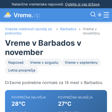
Natančne vremenske napovedi
.
Oglejte si vse države
.
☰
Vreme.
vip
🌐
Vnesite vrednosti spodaj za
>
Barbados
>
Vreme v
pretvorbo
novembru
Vreme v Barbados v
november
Napoved
Vreme v avgustu
Vreme v septembru
Letna povprečja
Državne podnebne normale za 14 mest v Barbados.
POVPREČNA NAJVIŠJA
POVPREČNA NAJNIŽJA
28°C
27°C