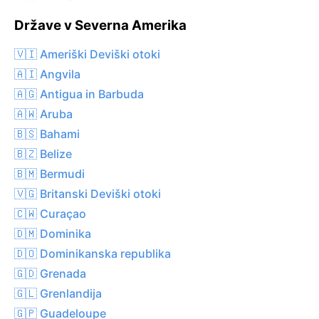
Države v Severna Amerika
🇻🇮 Ameriški Deviški otoki
🇦🇮 Angvila
🇦🇬 Antigua in Barbuda
🇦🇼 Aruba
🇧🇸 Bahami
🇧🇿 Belize
🇧🇲 Bermudi
🇻🇬 Britanski Deviški otoki
🇨🇼 Curaçao
🇩🇲 Dominika
🇩🇴 Dominikanska republika
🇬🇩 Grenada
🇬🇱 Grenlandija
🇬🇵 Guadeloupe