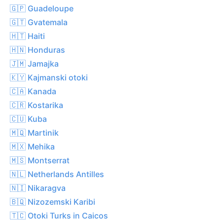
🇬🇵 Guadeloupe
🇬🇹 Gvatemala
🇭🇹 Haiti
🇭🇳 Honduras
🇯🇲 Jamajka
🇰🇾 Kajmanski otoki
🇨🇦 Kanada
🇨🇷 Kostarika
🇨🇺 Kuba
🇲🇶 Martinik
🇲🇽 Mehika
🇲🇸 Montserrat
🇳🇱 Netherlands Antilles
🇳🇮 Nikaragva
🇧🇶 Nizozemski Karibi
🇹🇨 Otoki Turks in Caicos