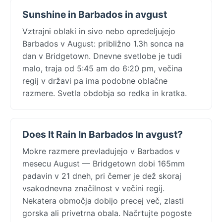
Sunshine in Barbados in avgust
Vztrajni oblaki in sivo nebo opredeljujejo
Barbados v August: približno 1.3h sonca na
dan v Bridgetown. Dnevne svetlobe je tudi
malo, traja od 5:45 am do 6:20 pm, večina
regij v državi pa ima podobne oblačne
razmere. Svetla obdobja so redka in kratka.
Does It Rain In Barbados In avgust?
Mokre razmere prevladujejo v Barbados v
mesecu August — Bridgetown dobi 165mm
padavin v 21 dneh, pri čemer je dež skoraj
vsakodnevna značilnost v večini regij.
Nekatera območja dobijo precej več, zlasti
gorska ali privetrna obala. Načrtujte pogoste