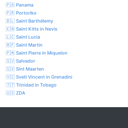
🇵🇦 Panama
🇵🇷 Portoriko
🇧🇱 Saint Barthélemy
🇰🇳 Saint Kitts in Nevis
🇱🇨 Saint Lucia
🇲🇫 Saint Martin
🇵🇲 Saint Pierre in Miquelon
🇸🇻 Salvador
🇸🇽 Sint Maarten
🇻🇨 Sveti Vincent in Grenadini
🇹🇹 Trinidad in Tobago
🇺🇸 ZDA