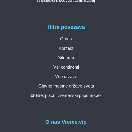
Najslabši kakovost zraka zdaj
Hitra povezava
O nas
Kontakt
Sitemap
Vsi kontinenti
Vse države
Glavne mestne države sveta
🧩 Brezplačni vremenski pripomoček
O nas Vreme.vip