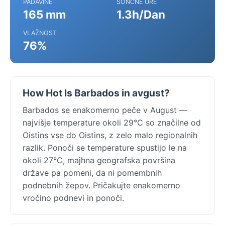
PADAVINE
SONČNE URE
165 mm
1.3h/Dan
VLAŽNOST
76%
How Hot Is Barbados in avgust?
Barbados se enakomerno peče v August —
najvišje temperature okoli 29°C so značilne od
Oistins vse do Oistins, z zelo malo regionalnih
razlik. Ponoči se temperature spustijo le na
okoli 27°C, majhna geografska površina
države pa pomeni, da ni pomembnih
podnebnih žepov. Pričakujte enakomerno
vročino podnevi in ponoči.