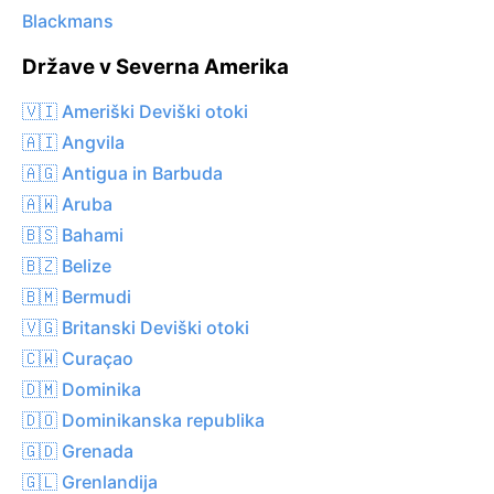
Blackmans
Države v Severna Amerika
🇻🇮 Ameriški Deviški otoki
🇦🇮 Angvila
🇦🇬 Antigua in Barbuda
🇦🇼 Aruba
🇧🇸 Bahami
🇧🇿 Belize
🇧🇲 Bermudi
🇻🇬 Britanski Deviški otoki
🇨🇼 Curaçao
🇩🇲 Dominika
🇩🇴 Dominikanska republika
🇬🇩 Grenada
🇬🇱 Grenlandija