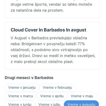
druge vetrne športe, vendar so lahko moteče
za natančna dela na prostem.
Cloud Cover In Barbados In avgust
V August v Barbados prevladujejo oblačna
neba: Bridgetown v povprečju beleži 77%
oblačnosti, s podobno sivo vztrajnostjo po
vsej državi. Dnevi so medli in mehko osvetljeni,
z malo preboji skozi oblačno plast.
Drugi meseci v Barbados
Vreme v januarju
Vreme v februarju
Vreme v marcu
Vreme v aprilu
Vreme v maju
Vreme v juniju
Vreme v juliju
Vreme v avgustu